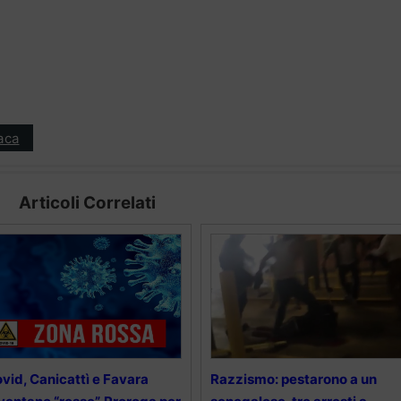
aca
Articoli Correlati
vid, Canicattì e Favara
Razzismo: pestarono a un