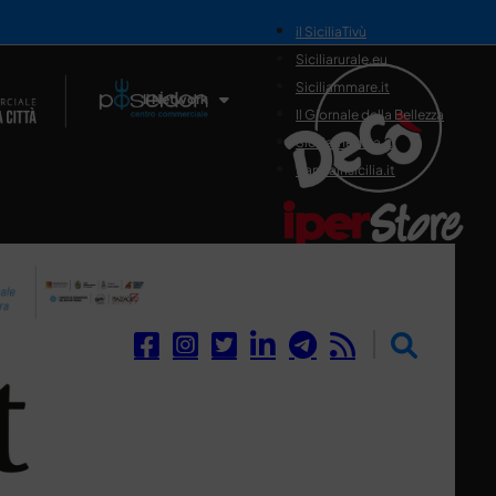
il SiciliaTivù
Siciliarurale.eu
Siciliammare.it
Il Network
Il Giornale della Bellezza
Siciliamedica.it
Sanitainsicilia.it