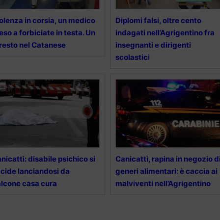
olenza in corsia, un medico
Diplomi falsi, oltre cento
eso a forbiciate in testa. Un
indagati nell’Agrigentino fra
resto nel Catanese
insegnanti e dirigenti
scolastici
nicattì: disabile psichico si
Canicattì, rapina in negozio d
cide lanciandosi da
generi alimentari: è caccia ai
lcone casa cura
malviventi nell’Agrigentino