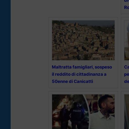
di
Ro
Maltratta famigliari, sospeso
Ca
il reddito di cittadinanza a
pe
50enne di Canicattì
de