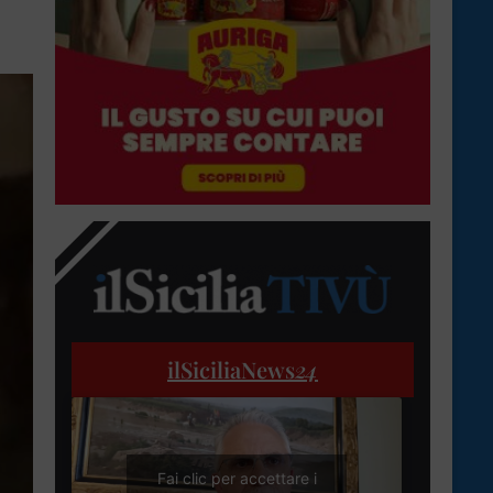
ilSiciliaNews
24
Fai clic per accettare i