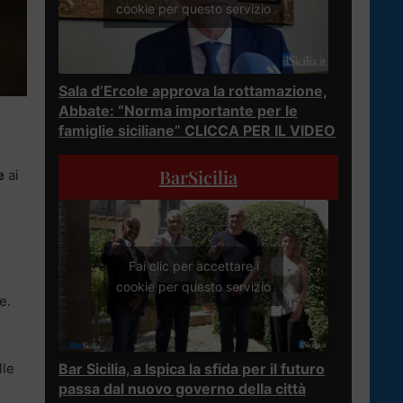
cookie per questo servizio
Sala d’Ercole approva la rottamazione,
Abbate: “Norma importante per le
famiglie siciliane” CLICCA PER IL VIDEO
BarSicilia
e
ai
Fai clic per accettare i
cookie per questo servizio
e.
Bar Sicilia, a Ispica la sfida per il futuro
lle
passa dal nuovo governo della città