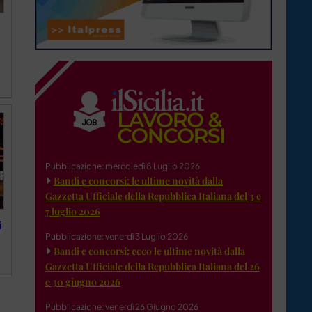
Pubblicazione: mercoledì 8 Luglio 2026
Bandi e concorsi: le ultime novità dalla
Gazzetta Ufficiale della Repubblica Italiana del 3 e
7 luglio 2026
i
Pubblicazione: venerdì 3 Luglio 2026
Bandi e concorsi: ecco le ultime novità dalla
Gazzetta Ufficiale della Repubblica Italiana del 26
e 30 giugno 2026
Pubblicazione: venerdì 26 Giugno 2026