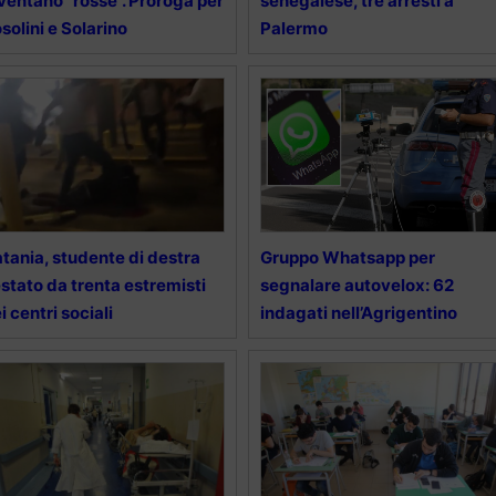
ventano “rosse”. Proroga per
senegalese, tre arresti a
solini e Solarino
Palermo
tania, studente di destra
Gruppo Whatsapp per
stato da trenta estremisti
segnalare autovelox: 62
i centri sociali
indagati nell’Agrigentino