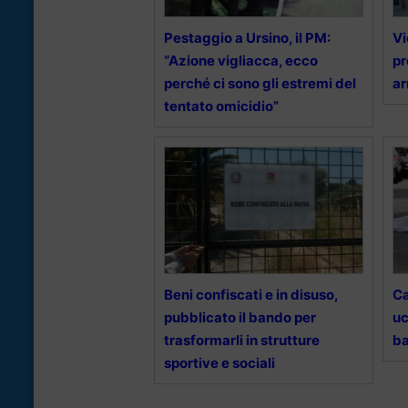
Pestaggio a Ursino, il PM:
Vi
“Azione vigliacca, ecco
pr
perché ci sono gli estremi del
ar
tentato omicidio”
Beni confiscati e in disuso,
Ca
pubblicato il bando per
uc
trasformarli in strutture
ba
sportive e sociali