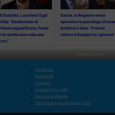
l Stabilità, Lucchesi (Cgil
Salute, la Regione rende
cilia): “Esultazione di
operativo lo psicologo di base
hifani ingiustificata. Fondi
Schifani e Volo: “Priorità
r la sanità sono solo una
ridurre il disagio tra i giovani”
ezza”
Daniela Faraoni
Chi siamo
Pubblicità
Contatti
Cookie Policy (UE)
Disconoscimento
Dichiarazione sulla Privacy (UE)