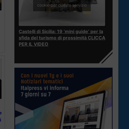
cookie per questo servizio
Castelli di Sicilia: 19 ‘mini guide’ per la
sfida del turismo di prossimità CLICCA
PER IL VIDEO
e
i