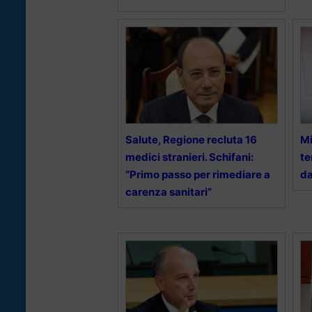
Salute, Regione recluta 16
Mi
medici stranieri. Schifani:
te
“Primo passo per rimediare a
da
carenza sanitari”