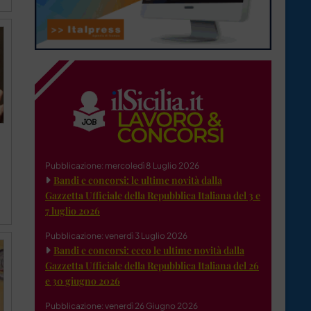
Pubblicazione: mercoledì 8 Luglio 2026
Bandi e concorsi: le ultime novità dalla
Gazzetta Ufficiale della Repubblica Italiana del 3 e
7 luglio 2026
Pubblicazione: venerdì 3 Luglio 2026
Bandi e concorsi: ecco le ultime novità dalla
Gazzetta Ufficiale della Repubblica Italiana del 26
e 30 giugno 2026
Pubblicazione: venerdì 26 Giugno 2026