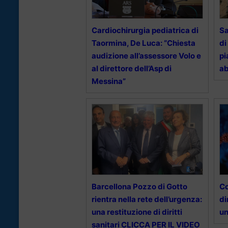
Cardiochirurgia pediatrica di
Sa
Taormina, De Luca: “Chiesta
di
audizione all’assessore Volo e
pi
al direttore dell’Asp di
ab
Messina”
Barcellona Pozzo di Gotto
Co
rientra nella rete dell’urgenza:
di
una restituzione di diritti
un
sanitari CLICCA PER IL VIDEO