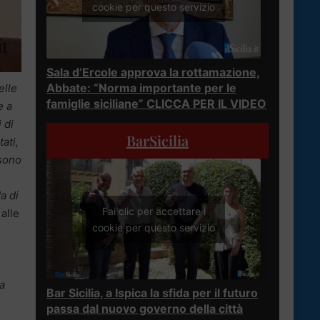
cookie per questo servizio
Sala d’Ercole approva la rottamazione,
Abbate: “Norma importante per le
elle
famiglie siciliane” CLICCA PER IL VIDEO
e a
 di
BarSicilia
ati,
 sono
a di
Fai clic per accettare i
alle
cookie per questo servizio
 a
Bar Sicilia, a Ispica la sfida per il futuro
passa dal nuovo governo della città