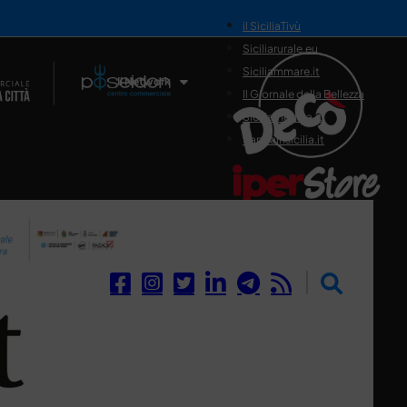
il SiciliaTivù
Siciliarurale.eu
Siciliammare.it
Il Network
Il Giornale della Bellezza
Siciliamedica.it
Sanitainsicilia.it