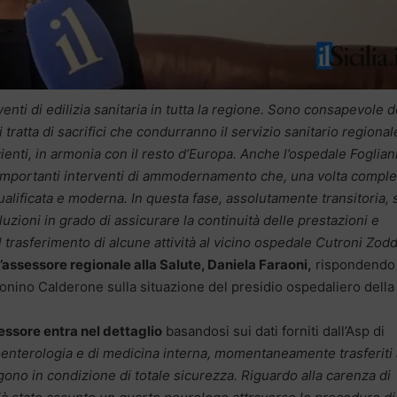
enti di edilizia sanitaria in tutta la regione. Sono consapevole d
ratta di sacrifici che condurranno il servizio sanitario regional
cienti, in armonia con il resto d’Europa. Anche l’ospedale Fogliani
 importanti interventi di ammodernamento che, una volta complet
ualificata e moderna. In questa fase, assolutamente transitoria,
zioni in grado di assicurare la continuità delle prestazioni e
l trasferimento di alcune attività al vicino ospedale Cutroni Zodd
l’assessore regionale alla Salute, Daniela Faraoni,
rispondendo 
nino Calderone sulla situazione del presidio ospedaliero della
sessore entra nel dettaglio
basandosi sui dati forniti dall’Asp di
troenterologia e di medicina interna, momentaneamente trasferiti
lgono in condizione di totale sicurezza. Riguardo alla carenza di