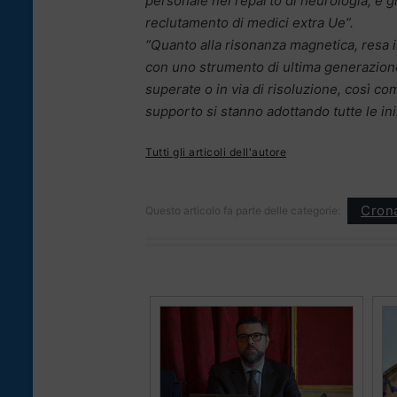
personale nel reparto di neurologia, è g
reclutamento di medici extra Ue”.
“Quanto alla risonanza magnetica, resa inu
con uno strumento di ultima generazione.
superate o in via di risoluzione, così co
supporto si stanno adottando tutte le in
Tutti gli articoli dell'autore
Cron
Questo articolo fa parte delle categorie: