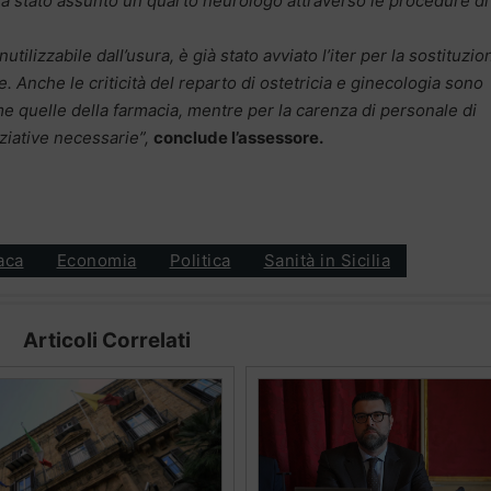
ià stato assunto un quarto neurologo attraverso le procedure di
tilizzabile dall’usura, è già stato avviato l’iter per la sostituzio
 Anche le criticità del reparto di ostetricia e ginecologia sono
me quelle della farmacia, mentre per la carenza di personale di
iziative necessarie”,
conclude l’assessore
.
aca
Economia
Politica
Sanità in Sicilia
Articoli Correlati