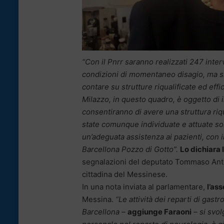
“Con il Pnrr saranno realizzati 247 interv
condizioni di momentaneo disagio, ma si t
contare su strutture riqualificate ed effi
Milazzo, in questo quadro, è oggetto di
consentiranno di avere una struttura riq
state comunque individuate e attuate solu
un’adeguata assistenza ai pazienti, con i
Barcellona Pozzo di Gotto”.
Lo dichiara 
segnalazioni del deputato Tommaso Anto
cittadina del Messinese.
In una nota inviata al parlamentare,
l’as
Messina.
“Le attività dei reparti di gas
Barcellona –
aggiunge Faraoni
– si svo