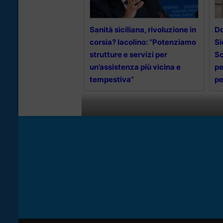
Sanità siciliana, rivoluzione in
Dd
corsia? Iacolino: “Potenziamo
Si
strutture e servizi per
Sc
un’assistenza più vicina e
pe
tempestiva”
p