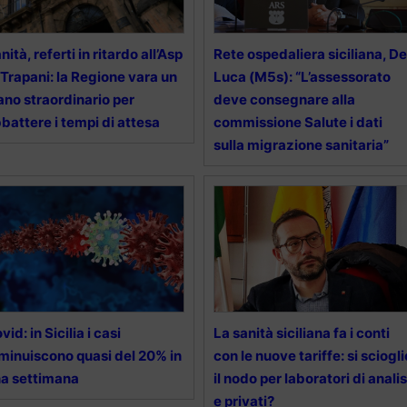
nità, referti in ritardo all’Asp
Rete ospedaliera siciliana, De
 Trapani: la Regione vara un
Luca (M5s): “L’assessorato
ano straordinario per
deve consegnare alla
battere i tempi di attesa
commissione Salute i dati
sulla migrazione sanitaria”
vid: in Sicilia i casi
La sanità siciliana fa i conti
minuiscono quasi del 20% in
con le nuove tariffe: si sciogli
a settimana
il nodo per laboratori di analis
e privati?