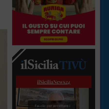
ilSiciliaNews
24
Fai clic per accettare i