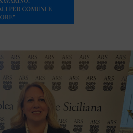
SAVARINO:
LI PER COMUNI E
TORE”