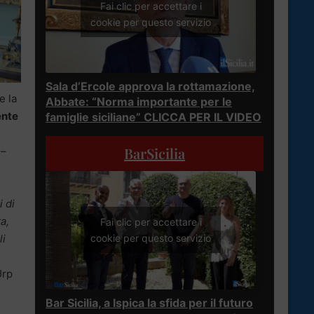
Fai clic per accettare i
cookie per questo servizio
Sala d’Ercole approva la rottamazione,
e la
Abbate: “Norma importante per le
ente
famiglie siciliane” CLICCA PER IL VIDEO
BarSicilia
–
i di
ta,
Fai clic per accettare i
li
cookie per questo servizio
Urp
Bar Sicilia, a Ispica la sfida per il futuro