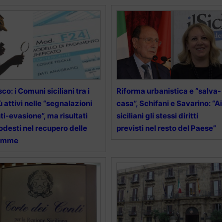
sco: i Comuni siciliani tra i
Riforma urbanistica e “salva-
ù attivi nelle “segnalazioni
casa”, Schifani e Savarino: “Ai
ti-evasione”, ma risultati
siciliani gli stessi diritti
desti nel recupero delle
previsti nel resto del Paese”
omme