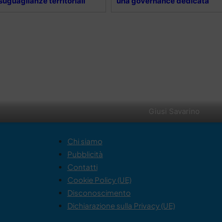
suguaglianze territoriali
una governance dedicata”
Giusi Savarino
Chi siamo
Pubblicità
Contatti
Cookie Policy (UE)
Disconoscimento
Dichiarazione sulla Privacy (UE)