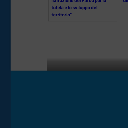
istituzione del Parco per la
di
tutela e lo sviluppo del
territorio”