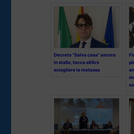
Decreto “Salva casa” ancora
Fi
in stallo, tocca all’Ars
pi
sciogliere la matassa
an
mo
s