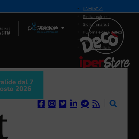
il SiciliaTivù
Siciliarurale.eu
Siciliammare.it
Il Network
Il Giornale della Bellezza
Siciliamedica.it
Sanitainsicilia.it