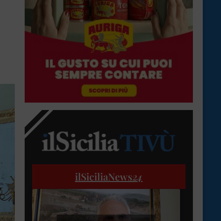
ilSiciliaNews
24