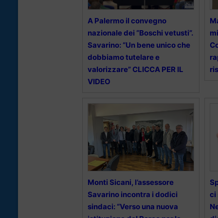
A Palermo il convegno
Ma
nazionale dei “Boschi vetusti”.
mi
Savarino: “Un bene unico che
Co
dobbiamo tutelare e
ra
valorizzare” CLICCA PER IL
ri
VIDEO
Monti Sicani, l’assessore
Sp
Savarino incontra i dodici
ci
sindaci: “Verso una nuova
Ne