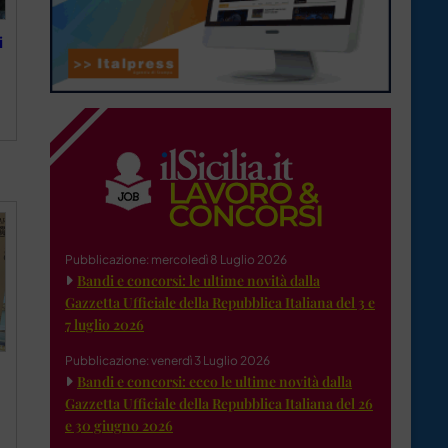
i
Pubblicazione: mercoledì 8 Luglio 2026
Bandi e concorsi: le ultime novità dalla
Gazzetta Ufficiale della Repubblica Italiana del 3 e
7 luglio 2026
Pubblicazione: venerdì 3 Luglio 2026
Bandi e concorsi: ecco le ultime novità dalla
Gazzetta Ufficiale della Repubblica Italiana del 26
e 30 giugno 2026