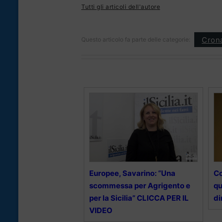
Tutti gli articoli dell'autore
Cron
Questo articolo fa parte delle categorie:
Europee, Savarino: “Una
Co
scommessa per Agrigento e
qu
per la Sicilia” CLICCA PER IL
di
VIDEO