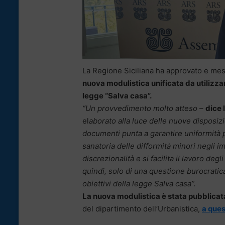
La Regione Siciliana ha approvato e messo
nuova modulistica unificata da utilizzar
legge “Salva casa”.
“Un provvedimento molto atteso
–
dice 
el
aborato alla luce delle nuove disposizio
documenti punta a garantire uniformità pro
sanatoria delle difformità minori negli i
discrezionalità e si facilita il lavoro degl
quindi, solo di una questione burocratic
obiettivi della legge Salva casa”.
La nuova modulistica è stata pubblicata
del dipartimento dell’Urbanistica,
a ques