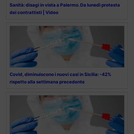
Sanità: disagi in vista a Palermo. Da lunedì protesta
dei contrattisti | Video
Covid, diminuiscono i nuovi casi in Sicilia: -42%
rispetto alla settimana precedente