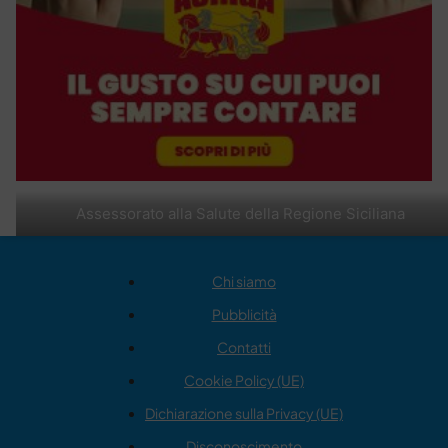
Assessorato alla Salute della Regione Siciliana
Chi siamo
Pubblicità
Contatti
Cookie Policy (UE)
Dichiarazione sulla Privacy (UE)
Disconoscimento