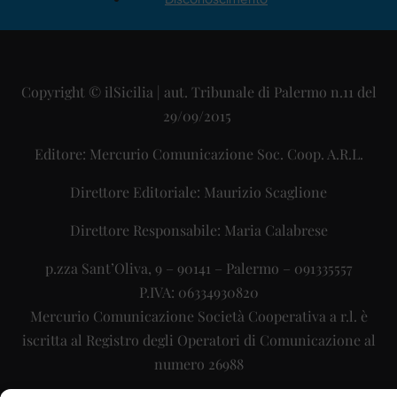
Copyright © ilSicilia | aut. Tribunale di Palermo n.11 del
29/09/2015
Editore: Mercurio Comunicazione Soc. Coop. A.R.L.
Direttore Editoriale: Maurizio Scaglione
Direttore Responsabile: Maria Calabrese
p.zza Sant’Oliva, 9 – 90141 – Palermo – 091335557
P.IVA: 06334930820
Mercurio Comunicazione Società Cooperativa a r.l. è
iscritta al Registro degli Operatori di Comunicazione al
numero 26988