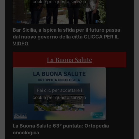
cookie per questo servizio
Bar Sicilia, a Ispica la sfida per il futuro passa
dal nuovo governo della città CLICCA PER IL
VIDEO
La Buona Salute
Fai clic per accettare i
cookie per questo servizio
La Buona Salute 63° puntata: Ortopedia
oncologica