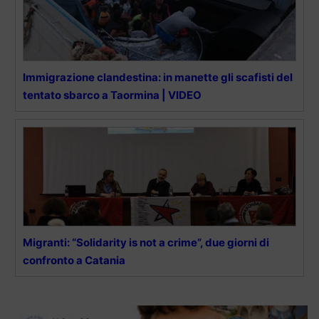
Immigrazione clandestina: in manette gli scafisti del
tentato sbarco a Taormina | VIDEO
Migranti: “Solidarity is not a crime”, due giorni di
confronto a Catania