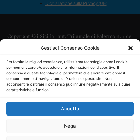
Dichiarazione sulla Privacy (UE)
Copyright © ilSicilia | aut. Tribunale di Palermo n.11 del
29/09/2015
Gestisci Consenso Cookie
Editore: Mercurio Comunicazione Soc. Coop. A.R.L.
Per fornire le migliori esperienze, utilizziamo tecnologie come i cookie
per memorizzare e/o accedere alle informazioni del dispositivo. Il
Direttore Editoriale: Maurizio Scaglione
consenso a queste tecnologie ci permetterà di elaborare dati come il
comportamento di navigazione o ID unici su questo sito. Non
Direttore Responsabile: Maria Calabrese
acconsentire o ritirare il consenso può influire negativamente su alcune
caratteristiche e funzioni.
p.zza Sant’Oliva, 9 – 90141 – Palermo – 091335557
P.IVA: 06334930820
Accetta
Mercurio Comunicazione Società Cooperativa a r.l. è
iscritta al Registro degli Operatori di Comunicazione al
Nega
numero 26988