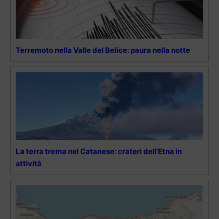
Terremoto nella Valle del Belice: paura nella notte
La terra trema nel Catanese: crateri dell’Etna in
attività