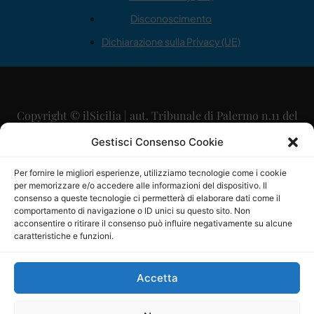
Disconoscimento
Dichiarazione sulla Privacy (UE)
Copyright © ilSicilia | aut. Tribunale di Palermo n.11 del
29/09/2015
Gestisci Consenso Cookie
Editore: Mercurio Comunicazione Soc. Coop. A.R.L.
Per fornire le migliori esperienze, utilizziamo tecnologie come i cookie
per memorizzare e/o accedere alle informazioni del dispositivo. Il
Direttore Editoriale: Maurizio Scaglione
consenso a queste tecnologie ci permetterà di elaborare dati come il
comportamento di navigazione o ID unici su questo sito. Non
Direttore Responsabile: Maria Calabrese
acconsentire o ritirare il consenso può influire negativamente su alcune
caratteristiche e funzioni.
p.zza Sant’Oliva, 9 – 90141 – Palermo – 091335557
P.IVA: 06334930820
Accetta
Mercurio Comunicazione Società Cooperativa a r.l. è
iscritta al Registro degli Operatori di Comunicazione al