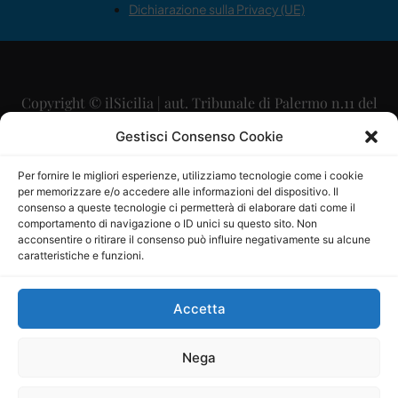
Dichiarazione sulla Privacy (UE)
Copyright © ilSicilia | aut. Tribunale di Palermo n.11 del
29/09/2015
Gestisci Consenso Cookie
Editore: Mercurio Comunicazione Soc. Coop. A.R.L.
Per fornire le migliori esperienze, utilizziamo tecnologie come i cookie
per memorizzare e/o accedere alle informazioni del dispositivo. Il
Direttore Editoriale: Maurizio Scaglione
consenso a queste tecnologie ci permetterà di elaborare dati come il
comportamento di navigazione o ID unici su questo sito. Non
Direttore Responsabile: Maria Calabrese
acconsentire o ritirare il consenso può influire negativamente su alcune
caratteristiche e funzioni.
p.zza Sant’Oliva, 9 – 90141 – Palermo – 091335557
P.IVA: 06334930820
Accetta
Mercurio Comunicazione Società Cooperativa a r.l. è
iscritta al Registro degli Operatori di Comunicazione al
Nega
numero 26988