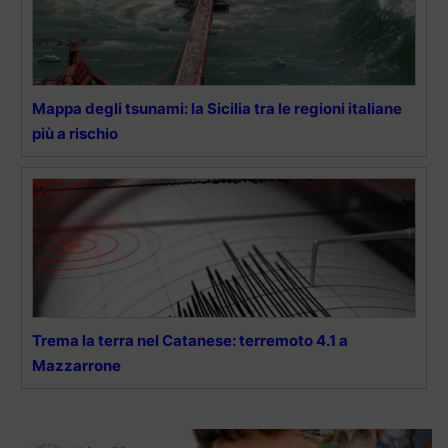
Mappa degli tsunami: la Sicilia tra le regioni italiane
più a rischio
Trema la terra nel Catanese: terremoto 4.1 a
Mazzarrone