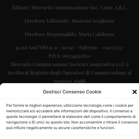
Editore: Mercurio Comunicazione Soc. Coop. A.R.L.
Direttore Editoriale: Maurizio Scaglione
Direttore Responsabile: Maria Calabrese
p.zza Sant’Oliva, 9 – 90141 – Palermo – 091335557
P.IVA: 06334930820
Mercurio Comunicazione Società Cooperativa a r.l. è
iscritta al Registro degli Operatori di Comunicazione al
numero 26988
Gestisci Consenso Cookie
Sito gestito da
La Digitale srl
–
info@ladigitale.it
Per fornire le migliori esperienze, utilizziamo tecnologie come i cookie per
memorizzare e/o accedere alle informazioni del dispositivo. Il consenso a
queste tecnologie ci permetterà di elaborare dati come il comportamento di
navigazione o ID unici su questo sito. Non acconsentire o ritirare il consenso
può influire negativamente su alcune caratteristiche e funzioni.