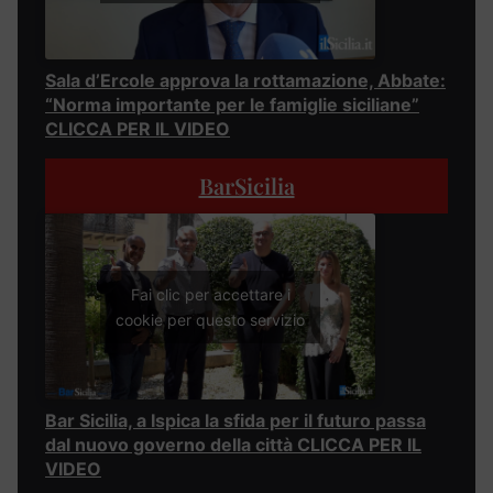
Sala d’Ercole approva la rottamazione, Abbate:
“Norma importante per le famiglie siciliane”
CLICCA PER IL VIDEO
BarSicilia
Fai clic per accettare i
cookie per questo servizio
Bar Sicilia, a Ispica la sfida per il futuro passa
dal nuovo governo della città CLICCA PER IL
VIDEO