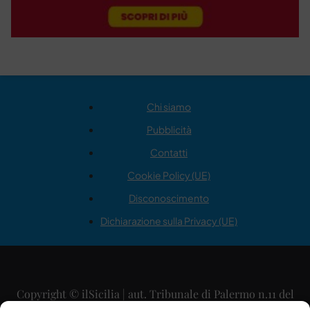
Chi siamo
Pubblicità
Contatti
Cookie Policy (UE)
Disconoscimento
Dichiarazione sulla Privacy (UE)
Copyright © ilSicilia | aut. Tribunale di Palermo n.11 del