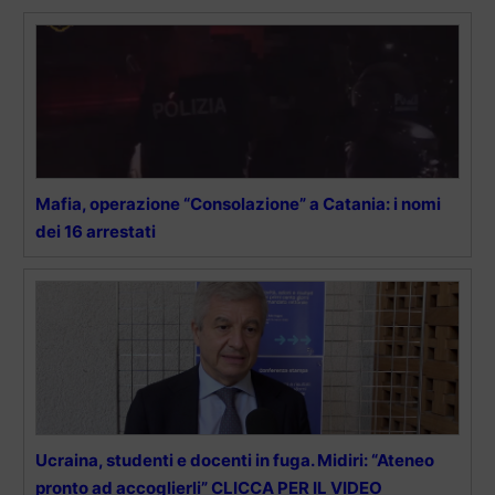
Mafia, operazione “Consolazione” a Catania: i nomi
dei 16 arrestati
Ucraina, studenti e docenti in fuga. Midiri: “Ateneo
pronto ad accoglierli” CLICCA PER IL VIDEO