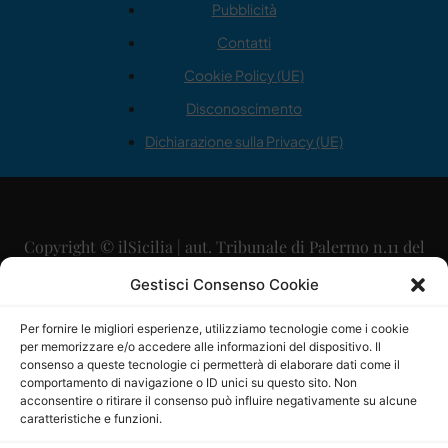
Pubblicità
Contatti
Cookie Policy (UE)
Disconoscimento
Dichiarazione sulla Privacy (UE)
Copyright © ilSicilia | aut. Tribunale di Palermo n.11 del
29/09/2015
Gestisci Consenso Cookie
Editore: Mercurio Comunicazione Soc. Coop. A.R.L.
Per fornire le migliori esperienze, utilizziamo tecnologie come i cookie
per memorizzare e/o accedere alle informazioni del dispositivo. Il
Direttore Editoriale: Maurizio Scaglione
consenso a queste tecnologie ci permetterà di elaborare dati come il
comportamento di navigazione o ID unici su questo sito. Non
Direttore Responsabile: Maria Calabrese
acconsentire o ritirare il consenso può influire negativamente su alcune
caratteristiche e funzioni.
p.zza Sant’Oliva, 9 – 90141 – Palermo – 091335557