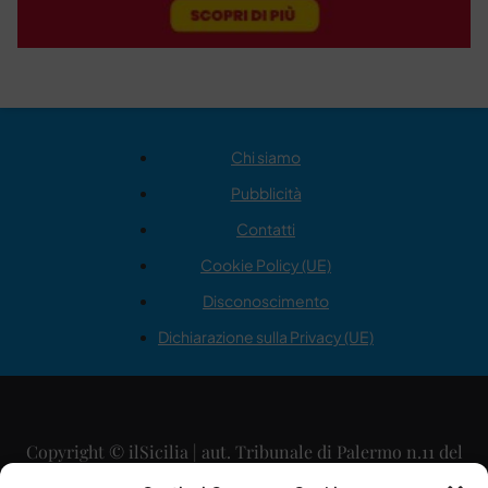
Chi siamo
Pubblicità
Contatti
Cookie Policy (UE)
Disconoscimento
Dichiarazione sulla Privacy (UE)
Copyright © ilSicilia | aut. Tribunale di Palermo n.11 del
29/09/2015