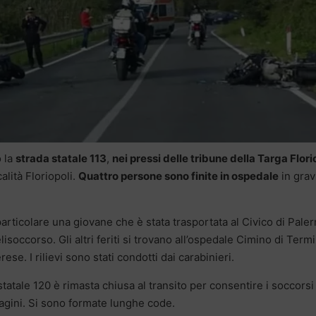
o la
strada statale 113
,
nei pressi delle tribune della Targa Flori
calità Floriopoli.
Quattro persone sono finite in ospedale
in grav
particolare una giovane che è stata trasportata al Civico di Pale
elisoccorso. Gli altri feriti si trovano all’ospedale Cimino di Termi
rese. I rilievi sono stati condotti dai carabinieri.
statale 120 è rimasta chiusa al transito per consentire i soccorsi
agini. Si sono formate lunghe code.