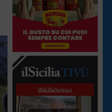
ilSiciliaNews
24