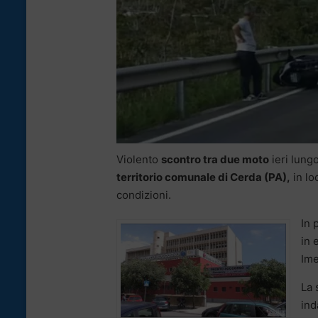
Violento
scontro tra due moto
ieri lung
territorio comunale di Cerda (PA),
in lo
condizioni.
In 
in 
Ime
La 
ind