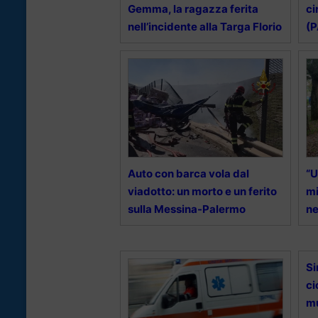
Gemma, la ragazza ferita
ci
nell’incidente alla Targa Florio
(P
Auto con barca vola dal
“U
viadotto: un morto e un ferito
mi
sulla Messina-Palermo
ne
Si
ci
mu