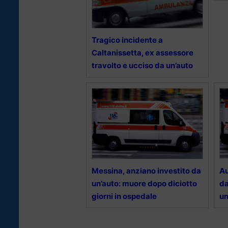
Tragico incidente a
Caltanissetta, ex assessore
travolto e ucciso da un’auto
Messina, anziano investito da
Au
un’auto: muore dopo diciotto
da
giorni in ospedale
u