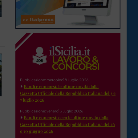
Pubblicazione: mercoledì 8 Luglio 2026
Bandi e concorsi: le ultime novità dalla
Gazzetta Ufficiale della Repubblica Italiana del 3 e
7 luglio 2026
Pubblicazione: venerdì 3 Luglio 2026
Bandi e concorsi: ecco le ultime novità dalla
Gazzetta Ufficiale della Repubblica Italiana del 26
e 30 giugno 2026