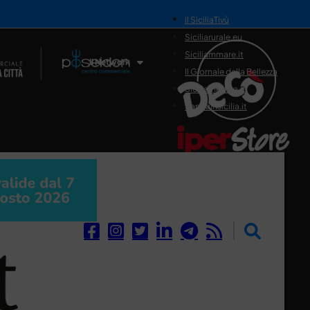
il SiciliaTivù
Siciliarurale.eu
Siciliammare.it
Il Network
Il Giornale della Bellezza
Siciliamedica.it
Sanitainsicilia.it