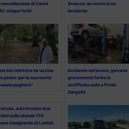
rconvallazione di Carini
Sciacca: un morto in un
A): cinque feriti
incidente
na bici elettrica ha ucciso
Incidente sul lavoro, giovane
o padre: per la sua morte
gravemente ferito in
ssuno pagherà”
un’officina auto a Priolo
Gargallo
racusa, auto investe due
clisti sulla statale 114:
ore insegnante di Lentini