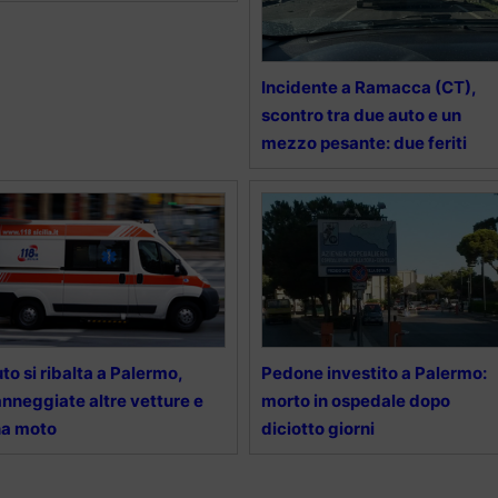
Incidente a Ramacca (CT),
scontro tra due auto e un
mezzo pesante: due feriti
to si ribalta a Palermo,
Pedone investito a Palermo:
nneggiate altre vetture e
morto in ospedale dopo
na moto
diciotto giorni