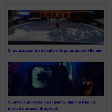
Siracusa, scontro tra auto e furgone: muore 89enne
Scontro auto-tir nel Siracusano, bilancio tragico:
morti tre braccianti agricoli