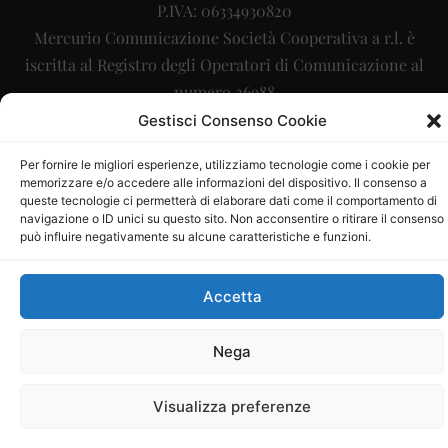
P.IVA: 06334930820
Mercurio Comunicazione Società Cooperativa a r.l. è
iscritta al Registro degli Operatori di Comunicazione al
numero 26988
Gestisci Consenso Cookie
Sito gestito da
La Digitale srl
–
info@ladigitale.it
Per fornire le migliori esperienze, utilizziamo tecnologie come i cookie per
memorizzare e/o accedere alle informazioni del dispositivo. Il consenso a
queste tecnologie ci permetterà di elaborare dati come il comportamento di
navigazione o ID unici su questo sito. Non acconsentire o ritirare il consenso
può influire negativamente su alcune caratteristiche e funzioni.
Accetta
Nega
Visualizza preferenze