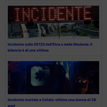
Incidente sulla SS120 dell’Etna e delle Madonie: il
bilancio è di una vittima
Incidente mortale a Cefalù: vittima una donna di 38
anni