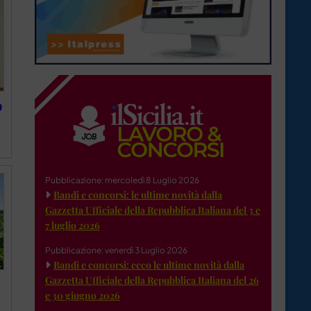
0
Pubblicazione: mercoledì 8 Luglio 2026
Bandi e concorsi: le ultime novità dalla
Gazzetta Ufficiale della Repubblica Italiana del 3 e
7 luglio 2026
Pubblicazione: venerdì 3 Luglio 2026
Bandi e concorsi: ecco le ultime novità dalla
Gazzetta Ufficiale della Repubblica Italiana del 26
e 30 giugno 2026