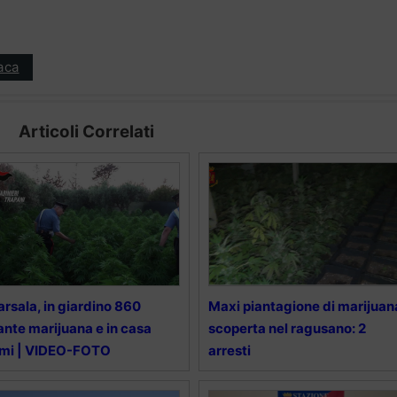
aca
Articoli Correlati
rsala, in giardino 860
Maxi piantagione di marijuan
ante marijuana e in casa
scoperta nel ragusano: 2
rmi | VIDEO-FOTO
arresti