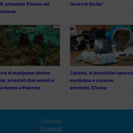
8: arrestato 31enne nel
lavoro in Sicilia”
atanese
rra di marijuana dentro
Catania, ai domiciliari spacci
sa: arrestati due uomini e
marijuana e cocaina:
a donna a Palermo
arrestato 27enne
Chi siamo
Pubblicità