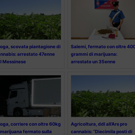
oga, scovata piantagione di
Salemi, fermato con oltre 40
nnabis: arrestato 47enne
grammi di marijuana:
l Messinese
arrestato un 35enne
oga, corriere con oltre 60kg
Agricoltura, ddl all’Ars pro
 marijuana fermato sulla
cannabis: “Diecimila posti di