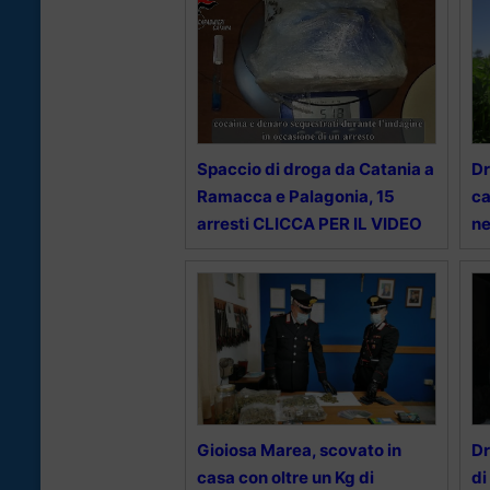
Spaccio di droga da Catania a
Dr
Ramacca e Palagonia, 15
ca
arresti CLICCA PER IL VIDEO
ne
Gioiosa Marea, scovato in
Dr
casa con oltre un Kg di
di