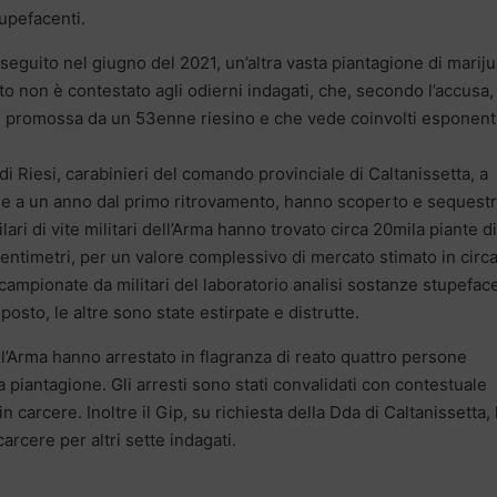
tupefacenti.
seguito nel giugno del 2021, un’altra vasta piantagione di marij
nto non è contestato agli odierni indagati, che, secondo l’accusa,
e promossa da un 53enne riesino e che vede coinvolti esponent
i Riesi, carabinieri del comando provinciale di Caltanissetta, a
21 e a un anno dal primo ritrovamento, hanno scoperto e sequest
ari di vite militari dell’Arma hanno trovato circa 20mila piante di
centimetri, per un valore complessivo di mercato stimato in circ
campionate da militari del laboratorio analisi sostanze stupefac
 posto, le altre sono state estirpate e distrutte.
ll’Arma hanno arrestato in flagranza di reato quattro persone
a piantagione. Gli arresti sono stati convalidati con contestuale
n carcere. Inoltre il Gip, su richiesta della Dda di Caltanissetta,
cere per altri sette indagati.