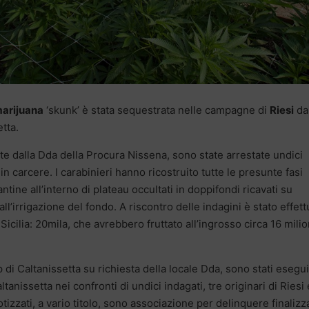
marijuana
‘skunk’ è stata sequestrata nelle campagne di
Riesi
da
tta.
ate dalla Dda della Procura Nissena, sono state arrestate undici
n carcere. I carabinieri hanno ricostruito tutte le presunte fasi
piantine all’interno di plateau occultati in doppifondi ricavati su
ll’irrigazione del fondo. A riscontro delle indagini è stato effett
Sicilia: 20mila, che avrebbero fruttato all’ingrosso circa 16 milio
 di Caltanissetta su richiesta della locale Dda, sono stati esegui
tanissetta nei confronti di undici indagati, tre originari di Riesi 
potizzati, a vario titolo, sono associazione per delinquere finalizz