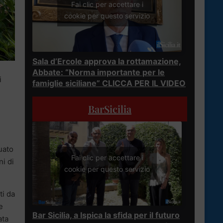
Fai clic per accettare i
cookie per questo servizio
Sala d’Ercole approva la rottamazione,
Abbate: “Norma importante per le
i
famiglie siciliane” CLICCA PER IL VIDEO
BarSicilia
uato
Fai clic per accettare i
ni di
cookie per questo servizio
ti da
e
Bar Sicilia, a Ispica la sfida per il futuro
ata