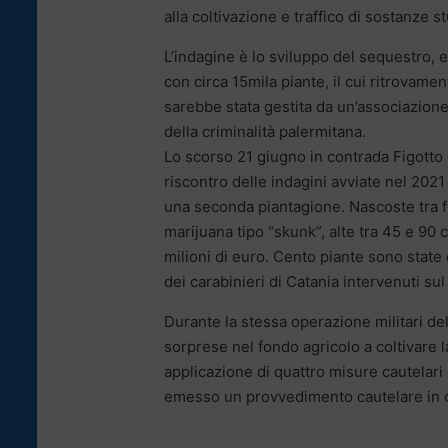
alla coltivazione e traffico di sostanze s
L’indagine è lo sviluppo del sequestro, e
con circa 15mila piante, il cui ritrovame
sarebbe stata gestita da un’associazion
della criminalità palermitana.
Lo scorso 21 giugno in contrada Figotto d
riscontro delle indagini avviate nel 20
una seconda piantagione. Nascoste tra fil
marijuana tipo “skunk”, alte tra 45 e 90 
milioni di euro. Cento piante sono state 
dei carabinieri di Catania intervenuti sul
Durante la stessa operazione militari de
sorprese nel fondo agricolo a coltivare l
applicazione di quattro misure cautelari i
emesso un provvedimento cautelare in car