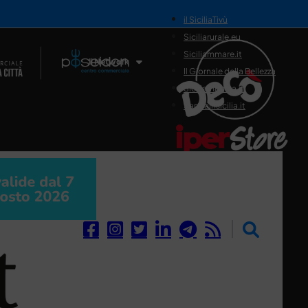
il SiciliaTivù
Siciliarurale.eu
Siciliammare.it
Il Network
Il Giornale della Bellezza
Siciliamedica.it
Sanitainsicilia.it