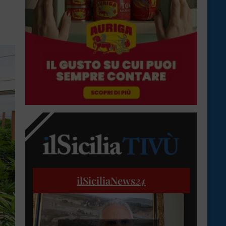
ilSiciliaNews
24