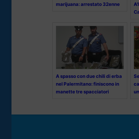
marijuana: arrestato 32enne
A1
C
A spasso con due chili di erba
Se
nel Palermitano: finiscono in
ca
manette tre spacciatori
un