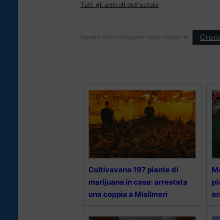
Tutti gli articoli dell'autore
Cron
Questo articolo fa parte delle categorie:
Coltivavano 197 piante di
Ma
marijuana in casa: arrestata
pi
una coppia a Misilmeri
a