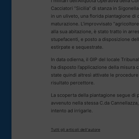
I militari dell’Aliquota Operativa della 
Cacciatori “Sicilia” di stanza in Sigonell
in un uliveto, una florida piantagione di
maturazione. L’improvvisato “agricoltore
alla sua abitazione, è stato tratto in arr
stupefacenti, e posto a disposizione del
estirpate e sequestrate.
In data odierna, il GIP del locale Tribuna
ha disposto l’applicazione della misura ca
state quindi altresì attivate le procedur
risultato percettore.
La scoperta della piantagione segue di p
avvenuto nella stessa C.da Cannellazza, 
intento ad irrigarle.
Tutti gli articoli dell'autore