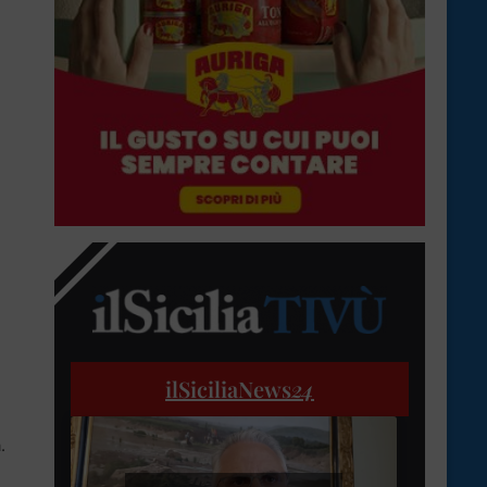
ilSiciliaNews
24
.