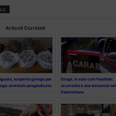
aca
Articoli Correlati
gusta, scoperto garage per
Droga, in auto con l’hashish:
oga: arrestato pregiudicato
un arresto e una denuncia nel
Palermitano