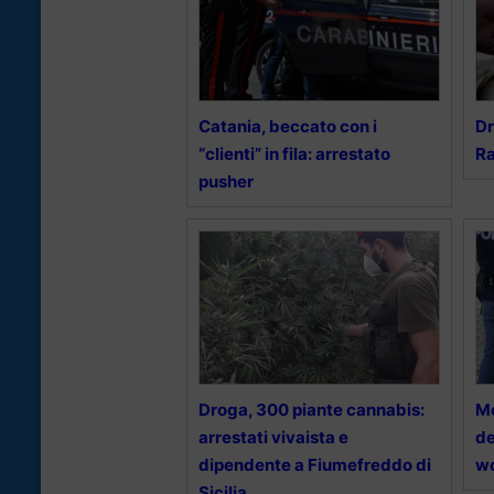
Catania, beccato con i
Dr
“clienti” in fila: arrestato
Ra
pusher
Droga, 300 piante cannabis:
Me
arrestati vivaista e
de
dipendente a Fiumefreddo di
wc
Sicilia