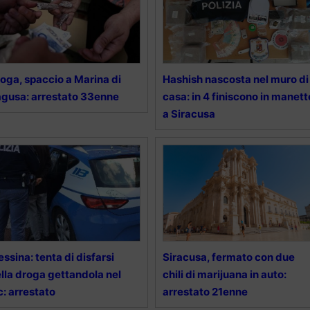
oga, spaccio a Marina di
Hashish nascosta nel muro di
gusa: arrestato 33enne
casa: in 4 finiscono in manett
a Siracusa
ssina: tenta di disfarsi
Siracusa, fermato con due
lla droga gettandola nel
chili di marijuana in auto:
: arrestato
arrestato 21enne