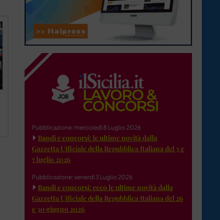
Pubblicazione: mercoledì 8 Luglio 2026
Bandi e concorsi: le ultime novità dalla
Gazzetta Ufficiale della Repubblica Italiana del 3 e
7 luglio 2026
Pubblicazione: venerdì 3 Luglio 2026
Bandi e concorsi: ecco le ultime novità dalla
Gazzetta Ufficiale della Repubblica Italiana del 26
e 30 giugno 2026