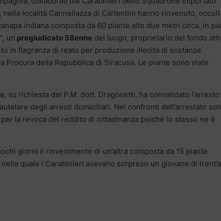
Compagnia, collaborati dai Carabinieri dello Squadrone Eliportato
a, nella località Cannellazza di Carlentini hanno rinvenuto, occult
 canapa indiana composta da 60 piante alte due metri circa, in pi
”, un
pregiudicato 58enne
del luogo, proprietario del fondo att
esto in flagranza di reato per produzione illecita di sostanze
la Procura della Repubblica di Siracusa. Le piante sono state
le, su richiesta del P.M. dott. Dragonetti, ha convalidato l’arresto
utelare degli arresti domiciliari. Nei confronti dell’arrestato so
e per la revoca del reddito di cittadinanza poiché lo stesso ne è
ochi giorni il rinvenimento di un’altra composta da 15 piante
nella quale i Carabinieri avevano sorpreso un giovane di trent’