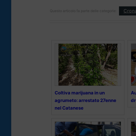
Cron
Questo articolo fa parte delle categorie:
Coltiva marijuana in un
Au
agrumeto: arrestato 27enne
dr
nel Catanese