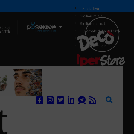
il SiciliaTivù
Siciliarurale.eu
Siciliammare.it
Il Network
Il Giornale della Bellezza
Siciliamedica.it
Sanitainsicilia.it