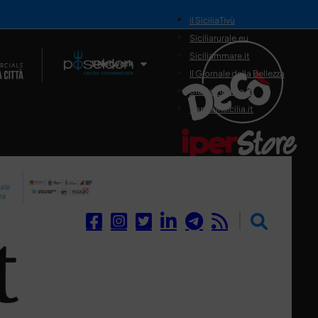
il SiciliaTivù
Siciliarurale.eu
Siciliammare.it
Il Network
Il Giornale della Bellezza
Siciliamedica.it
Sanitainsicilia.it