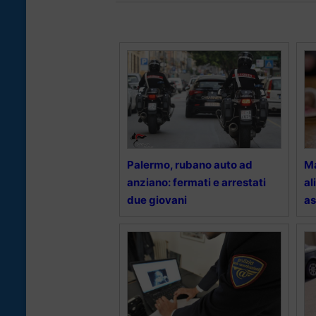
Palermo, rubano auto ad
Ma
anziano: fermati e arrestati
al
due giovani
as