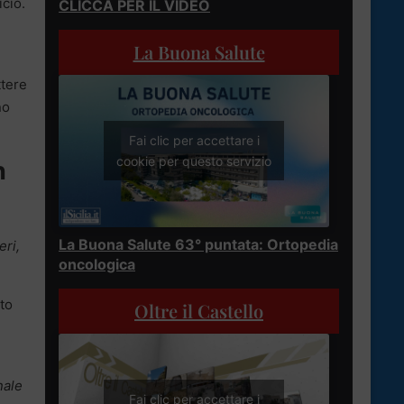
icio.
CLICCA PER IL VIDEO
La Buona Salute
ttere
no
Fai clic per accettare i
cookie per questo servizio
n
La Buona Salute 63° puntata: Ortopedia
eri,
oncologica
to
Oltre il Castello
nale
Fai clic per accettare i