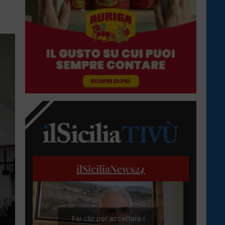
ilSiciliaNews
24
Fai clic per accettare i