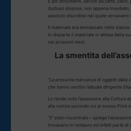
E poi documenti, servizi da caffè, calici,
Guttuso dispose, non appena insediato, l
assoluto disordine nel quale versavano i
Il materiale era ammassato nelle stanze 
in disparte il materiale in attesa della 
nei prossimi mesi.
La smentita dell’as
“
La presunta mancanza di oggetti dalla co
che hanno sentito l’attuale dirigente Eli
Lo rende noto l’assessore alla Cultura 
alla notizia secondo cui al museo Pitré m
“
E’ stato riscontrato
– spiega l’assessor
trovavano in restauro ed infatti parte di