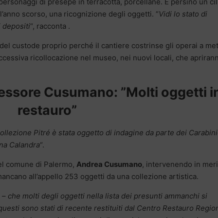
 personaggi di presepe in terracotta, porcellane. E persino un cil
’anno scorso, una ricognizione degli oggetti. “
Vidi lo stato di
 depositi
“, racconta .
del custode proprio perché il cantiere costrinse gli operai a me
successiva ricollocazione nel museo, nei nuovi locali, che apriran
sessore Cusumano: ”Molti oggetti i
restauro”
llezione Pitré è stata oggetto di indagine da parte dei Carabini
ana Calandra
“.
del comune di Palermo,
Andrea Cusumano
, intervenendo in meri
ancano all’appello 253 oggetti da una collezione artistica.
e –
che molti degli oggetti nella lista dei presunti ammanchi si
 questi sono stati di recente restituiti dal Centro Restauro Regio