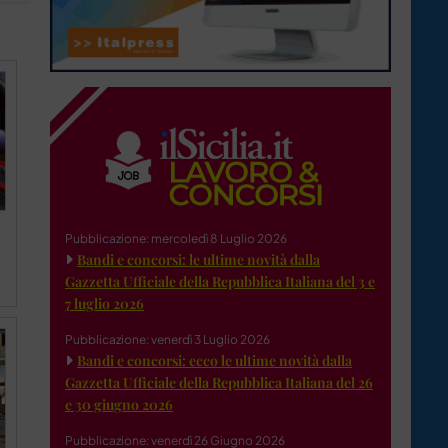
Pubblicazione: mercoledì 8 Luglio 2026
Bandi e concorsi: le ultime novità dalla
Gazzetta Ufficiale della Repubblica Italiana del 3 e
7 luglio 2026
Pubblicazione: venerdì 3 Luglio 2026
Bandi e concorsi: ecco le ultime novità dalla
Gazzetta Ufficiale della Repubblica Italiana del 26
e 30 giugno 2026
Pubblicazione: venerdì 26 Giugno 2026