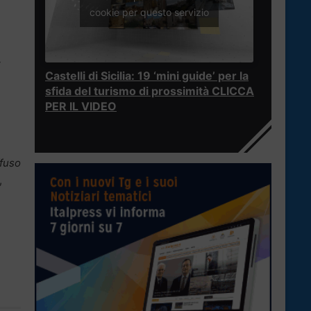
cookie per questo servizio
i
Castelli di Sicilia: 19 ‘mini guide’ per la
sfida del turismo di prossimità CLICCA
PER IL VIDEO
ffuso
,