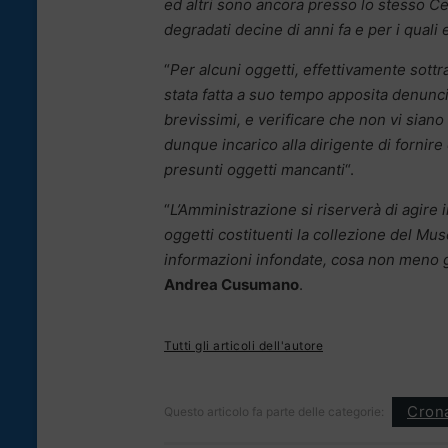
ed altri sono ancora presso lo stesso Cen
degradati decine di anni fa e per i quali
“
Per alcuni oggetti, effettivamente sottra
stata fatta a suo tempo apposita denunci
brevissimi, e verificare che non vi siano 
dunque incarico alla dirigente di fornire 
presunti oggetti mancanti
“.
“
L’Amministrazione si riserverà di agire
oggetti costituenti la collezione del Mu
informazioni infondate, cosa non meno 
Andrea Cusumano
.
Tutti gli articoli dell'autore
Cron
Questo articolo fa parte delle categorie: