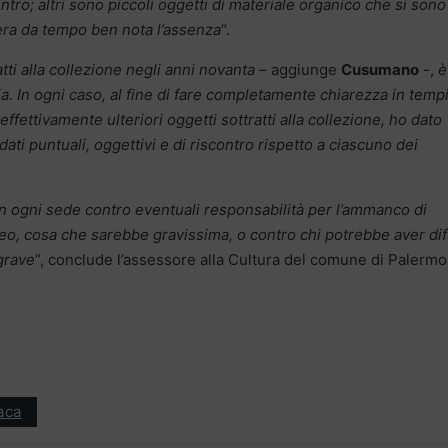
tro; altri sono piccoli oggetti di materiale organico che si sono
 era da tempo ben nota l’assenza
“.
tti alla collezione negli anni novanta
– aggiunge
Cusumano
-,
è
a. In ogni caso, al fine di fare completamente chiarezza in temp
effettivamente ulteriori oggetti sottratti alla collezione, ho dato
dati puntuali, oggettivi e di riscontro rispetto a ciascuno dei
 in ogni sede contro eventuali responsabilità per l’ammanco di
seo, cosa che sarebbe gravissima, o contro chi potrebbe aver di
grave
“, conclude l’assessore alla Cultura del comune di Palermo
aca