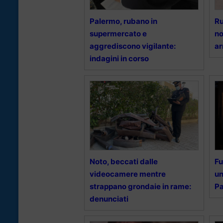
Palermo, rubano in
Ru
supermercato e
no
aggrediscono vigilante:
ar
indagini in corso
Noto, beccati dalle
Fu
videocamere mentre
un
strappano grondaie in rame:
P
denunciati