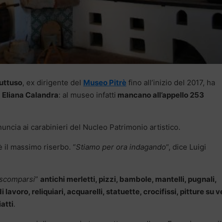
Guttuso
, ex dirigente del
Museo Pitrè
fino all’inizio del 2017, ha
,
Eliana Calandra
: al museo infatti
mancano all’appello 253
ncia ai carabinieri del Nucleo Patrimonio artistico.
è il massimo riserbo. “
Stiamo per ora indagando
“, dice Luigi
scomparsi
”
antichi merletti, pizzi, bambole, mantelli, pugnali,
i lavoro, reliquiari, acquarelli, statuette, crocifissi, pitture su v
atti
.