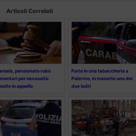
Articoli Correlati
rsala, pensionato rubò
Furto in una tabaccheria a
imentari per necessità:
Palermo, in manette uno dei
solto in appello
due ladri