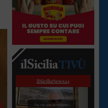
ilSiciliaNews
24
Fai clic per accettare i