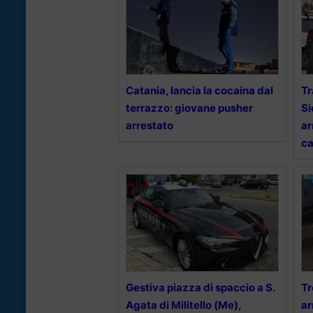
Catania, lancia la cocaina dal
Tr
terrazzo: giovane pusher
Si
arrestato
ar
ca
Gestiva piazza di spaccio a S.
Tr
Agata di Militello (Me),
ar