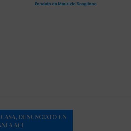
Fondato da Maurizio Scaglione
CASA, DENUNCIATO UN
NI A ACI