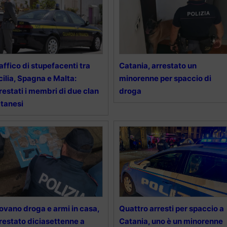
affico di stupefacenti tra
Catania, arrestato un
cilia, Spagna e Malta:
minorenne per spaccio di
restati i membri di due clan
droga
tanesi
ovano droga e armi in casa,
Quattro arresti per spaccio a
restato diciasettenne a
Catania, uno è un minorenne