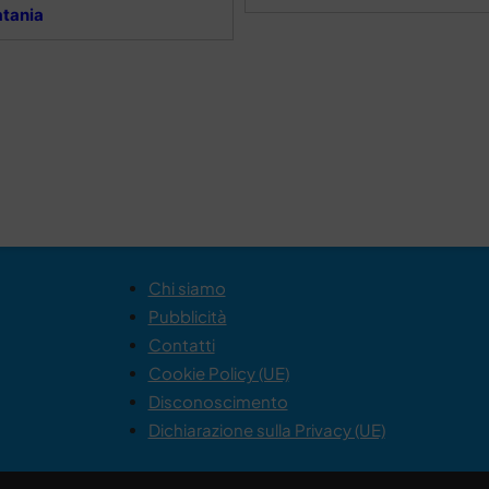
tania
Chi siamo
Pubblicità
Contatti
Cookie Policy (UE)
Disconoscimento
Dichiarazione sulla Privacy (UE)