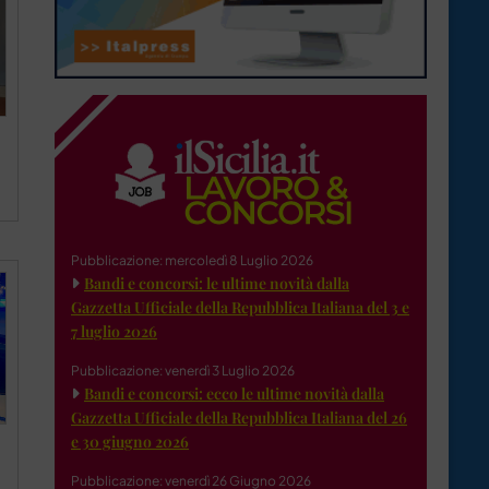
Pubblicazione: mercoledì 8 Luglio 2026
Bandi e concorsi: le ultime novità dalla
Gazzetta Ufficiale della Repubblica Italiana del 3 e
7 luglio 2026
Pubblicazione: venerdì 3 Luglio 2026
Bandi e concorsi: ecco le ultime novità dalla
Gazzetta Ufficiale della Repubblica Italiana del 26
e 30 giugno 2026
Pubblicazione: venerdì 26 Giugno 2026