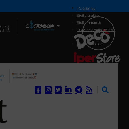
il SiciliaTivù
Siciliarurale.eu
Siciliammare.it
Il Network
Il Giornale della Bellezza
Siciliamedica.it
Sanitainsicilia.it