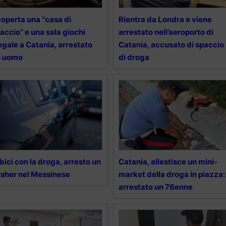
operta una “casa di
Rientra da Londra e viene
accio” e una sala giochi
arrestato nell’aeroporto di
legale a Catania, arrestato
Catania, accusato di spaccio
n uomo
di droga
 bici con la droga, arresto un
Catania, allestisce un mini-
sher nel Messinese
market della droga in piazza:
arrestato un 76enne