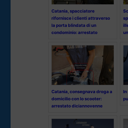
Catania, spacciatore
Sc
rifornisce i clienti attraverso
sp
la porta blindata di un
il
condominio: arrestato
u
Catania, consegnava droga a
In
domicilio con lo scooter:
pu
arrestato diciannovenne