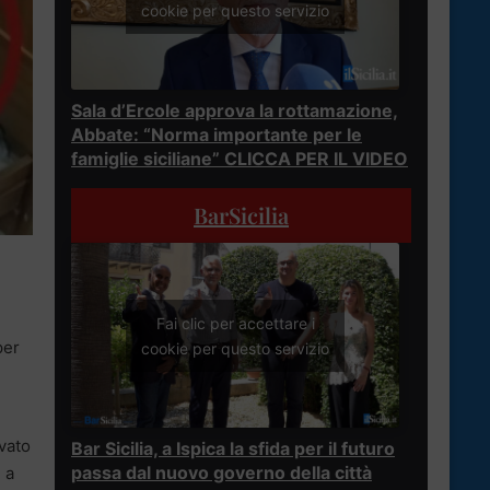
cookie per questo servizio
Sala d’Ercole approva la rottamazione,
Abbate: “Norma importante per le
famiglie siciliane” CLICCA PER IL VIDEO
BarSicilia
Fai clic per accettare i
per
cookie per questo servizio
ovato
Bar Sicilia, a Ispica la sfida per il futuro
passa dal nuovo governo della città
e a