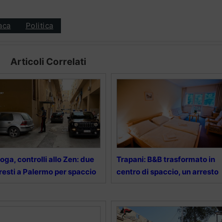
aca
Politica
Articoli Correlati
oga, controlli allo Zen: due
Trapani: B&B trasformato in
resti a Palermo per spaccio
centro di spaccio, un arresto