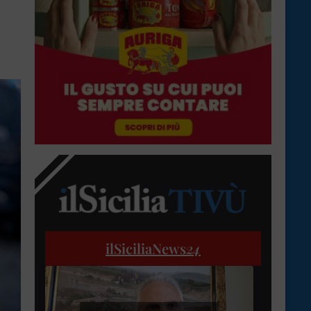
ilSiciliaNews
24