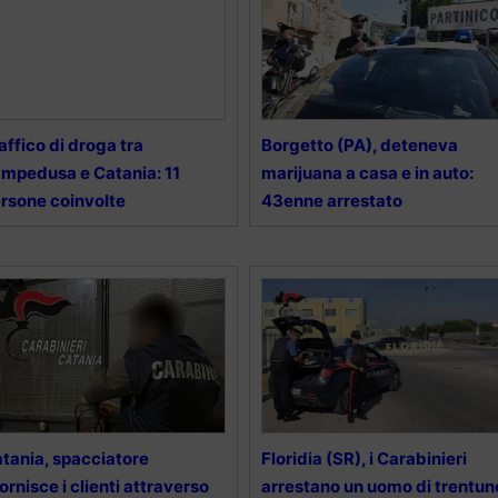
affico di droga tra
Borgetto (PA), deteneva
mpedusa e Catania: 11
marijuana a casa e in auto:
rsone coinvolte
43enne arrestato
tania, spacciatore
Floridia (SR), i Carabinieri
fornisce i clienti attraverso
arrestano un uomo di trentun