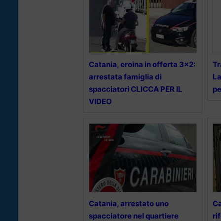
Catania, eroina in offerta 3×2:
Tr
arrestata famiglia di
La
spacciatori CLICCA PER IL
pe
VIDEO
Catania, arrestato uno
Ca
spacciatore nel quartiere
ri