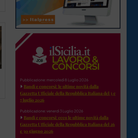
Pubblicazione: mercoledì 8 Luglio 2026
Bandi e concorsi: le ultime novità dalla
Gazzetta Ufficiale della Repubblica Italiana del 3 e
7 luglio 2026
Pubblicazione: venerdì 3 Luglio 2026
Bandi e concorsi: ecco le ultime novità dalla
Gazzetta Ufficiale della Repubblica Italiana del 26
e 30 giugno 2026