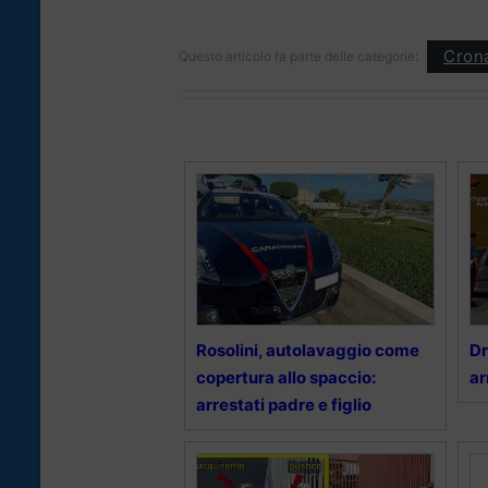
Cron
Questo articolo fa parte delle categorie:
Rosolini, autolavaggio come
Dr
copertura allo spaccio:
ar
arrestati padre e figlio