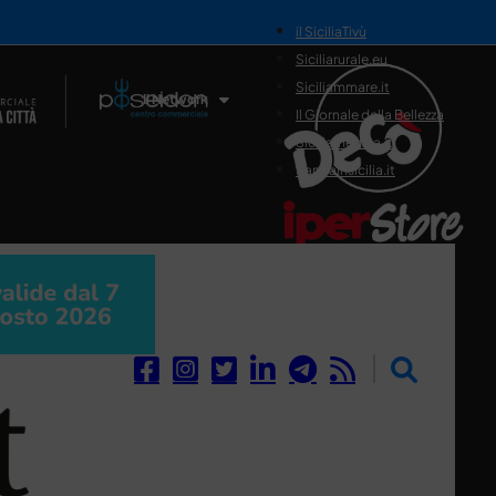
il SiciliaTivù
Siciliarurale.eu
Siciliammare.it
Il Network
Il Giornale della Bellezza
Siciliamedica.it
Sanitainsicilia.it