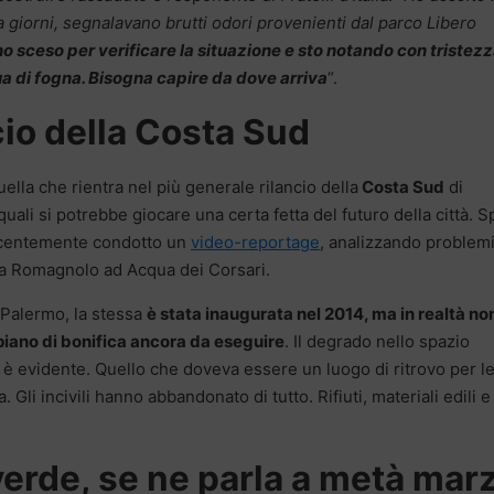
da giorni, segnalavano brutti odori provenienti dal parco Libero
o sceso per verificare la situazione e sto notando con tristez
ua di fogna. Bisogna capire da dove arriva
“.
ncio della Costa Sud
uella che rientra nel più generale rilancio della
Costa Sud
di
 quali si potrebbe giocare una certa fetta del futuro della città. S
 recentemente condotto un
video-reportage
, analizzando problemi
 da Romagnolo ad Acqua dei Corsari.
i Palermo, la stessa
è stata inaugurata nel 2014, ma in realtà no
piano di bonifica ancora da eseguire
. Il degrado nello spazio
o è evidente. Quello che doveva essere un luogo di ritrovo per l
 Gli incivili hanno abbandonato di tutto. Rifiuti, materiali edili e
 verde, se ne parla a metà mar