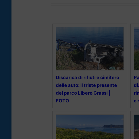
Discarica di rifiuti e cimitero
Pa
delle auto: il triste presente
di
del parco Libero Grassi |
ri
FOTO
e 