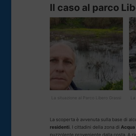
Il caso al parco Li
La situazione al Parco Libero Grassi
La
La scoperta è avvenuta sulla base di alcu
residenti
. I cittadini della zona di
Acqua 
puzzolente proveniente dalla costa. A rico