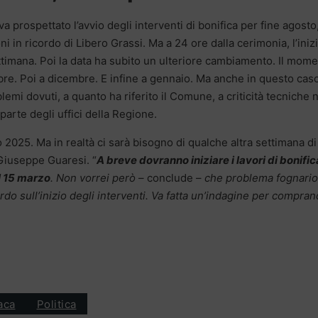
 prospettato l’avvio degli interventi di bonifica per fine agosto
 in ricordo di Libero Grassi. Ma a 24 ore dalla cerimonia, l’iniz
ettimana. Poi la data ha subito un ulteriore cambiamento. Il mom
bre. Poi a dicembre. E infine a gennaio. Ma anche in questo cas
blemi dovuti, a quanto ha riferito il Comune, a criticità tecniche n
arte degli uffici della Regione.
2025. Ma in realtà ci sarà bisogno di qualche altra settimana di
iuseppe Guaresi. “
A breve dovranno iniziare i lavori di bonific
il 15 marzo
. Non vorrei però
– conclude –
che problema fognario
do sull’inizio degli interventi. Va fatta un’indagine per compra
aca
Politica