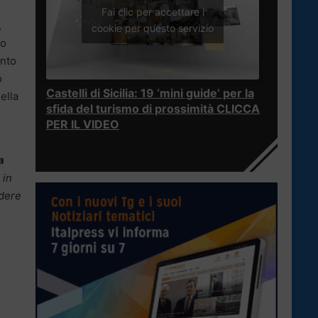
Fai clic per accettare i
,
cookie per questo servizio
io
ento
o
Castelli di Sicilia: 19 ‘mini guide’ per la
ella
sfida del turismo di prossimità CLICCA
PER IL VIDEO
a
 in
ndere