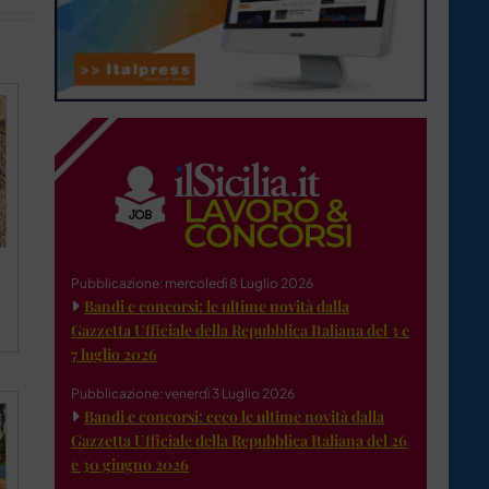
Pubblicazione: mercoledì 8 Luglio 2026
Bandi e concorsi: le ultime novità dalla
Gazzetta Ufficiale della Repubblica Italiana del 3 e
7 luglio 2026
Pubblicazione: venerdì 3 Luglio 2026
Bandi e concorsi: ecco le ultime novità dalla
Gazzetta Ufficiale della Repubblica Italiana del 26
e 30 giugno 2026