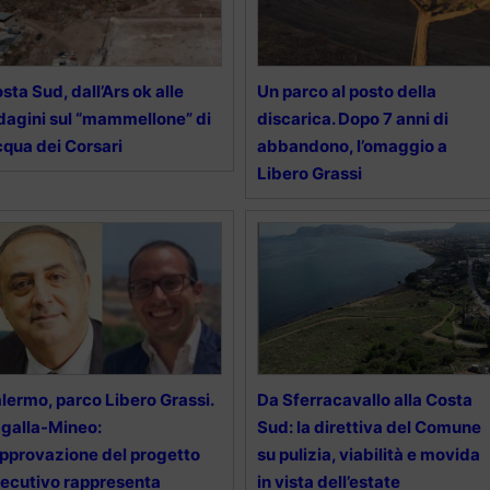
sta Sud, dall’Ars ok alle
Un parco al posto della
dagini sul “mammellone” di
discarica. Dopo 7 anni di
qua dei Corsari
abbandono, l’omaggio a
Libero Grassi
lermo, parco Libero Grassi.
Da Sferracavallo alla Costa
galla-Mineo:
Sud: la direttiva del Comune
pprovazione del progetto
su pulizia, viabilità e movida
ecutivo rappresenta
in vista dell’estate