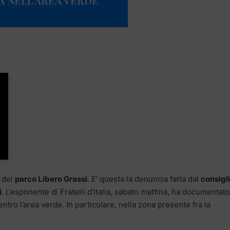
A NELL’AREA VERDE”
o del
parco Libero Grassi
. E’ questa la denuncia fatta dal
consigl
i
. L’esponente di Fratelli d’Italia, sabato mattina, ha documentato
tro l’area verde. In particolare, nella zona presente fra la