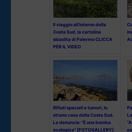
Il viaggio all’interno della
Co
Costa Sud, la cartolina
in
sbiadita di Palermo CLICCA
Ac
PER IL VIDEO
Rifiuti speciali e tumori, lo
Pa
strano caso della Costa Sud.
La
La denuncia: “È una bomba
“A
ecologica” [FOTOGALLERY]
es