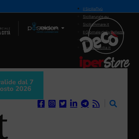
il SiciliaTivù
Siciliarurale.eu
Siciliammare.it
Il Network
Il Giornale della Bellezza
Siciliamedica.it
Sanitainsicilia.it