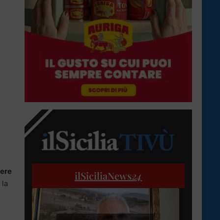
iere
ilSiciliaNews
24
 la