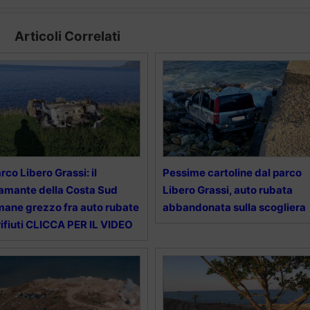
Articoli Correlati
rco Libero Grassi: il
Pessime cartoline dal parco
amante della Costa Sud
Libero Grassi, auto rubata
mane grezzo fra auto rubate
abbandonata sulla scogliera
rifiuti CLICCA PER IL VIDEO