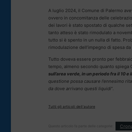
A luglio 2024, il Comune di Palermo aveva
ovvero in concomitanza delle celebrazioni
dei lavori è stato spostato di qualche s
tanto atteso è stato rimodulato a novem
tutto si è spento in un nulla di fatto. Pro
rimodulazione dell’impegno di spesa da p
Tutto doveva essere pronto per febbraio 
tempo, almeno secondo quanto spiega G
sull’area verde, in un periodo fra il 10 e 
questione possa causare l’ennesimo ritar
da dove arrivano questi liquidi
“.
Tutti gli articoli dell'autore
Cron
Questo articolo fa parte delle categorie: