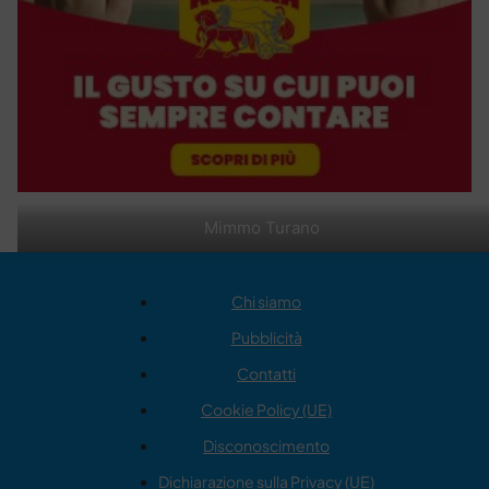
Mimmo Turano
Chi siamo
Pubblicità
Contatti
Cookie Policy (UE)
Disconoscimento
Dichiarazione sulla Privacy (UE)