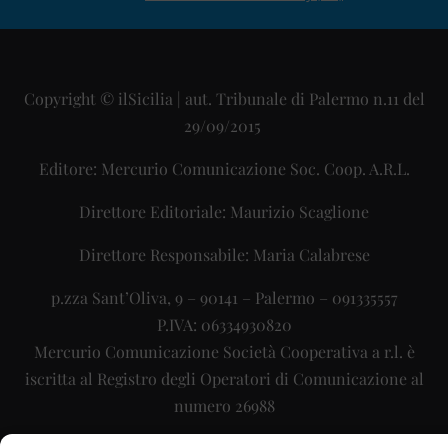
Copyright © ilSicilia | aut. Tribunale di Palermo n.11 del
29/09/2015
Editore: Mercurio Comunicazione Soc. Coop. A.R.L.
Direttore Editoriale: Maurizio Scaglione
Direttore Responsabile: Maria Calabrese
p.zza Sant’Oliva, 9 – 90141 – Palermo – 091335557
P.IVA: 06334930820
Mercurio Comunicazione Società Cooperativa a r.l. è
iscritta al Registro degli Operatori di Comunicazione al
numero 26988