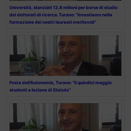
Università, stanziati 13,8 milioni per borse di studio
dei dottorati di ricerca. Turano: “Investiamo nella
formazione dei nostri laureati meritevoli”
Festa dell’Autonomia, Turano: “Il quindici maggio
studenti a lezione di Statuto”