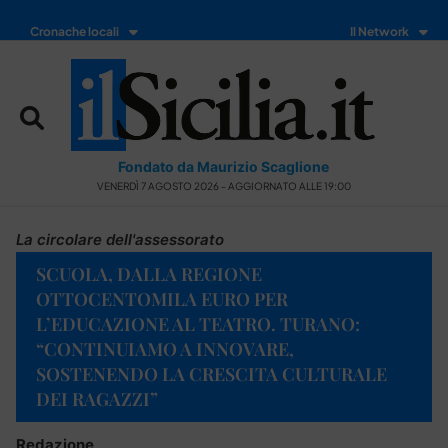
Cronache locali
Il Network
Fondato da Maurizio Scaglione
VENERDÌ 7 AGOSTO 2026 - AGGIORNATO ALLE 19:00
La circolare dell'assessorato
SCUOLA, DALLA REGIONE
OTTOCENTOMILA EURO PER
L’EDUCAZIONE AL TEATRO. TURANO:
“CONTINUIAMO A INNOVARE,
SOSTENENDO LA CRESCITA CULTURALE
DEI RAGAZZI”
Redazione