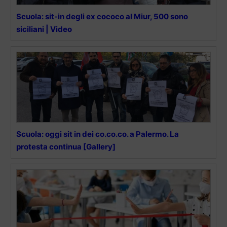
Scuola: sit-in degli ex cococo al Miur, 500 sono
siciliani | Video
Scuola: oggi sit in dei co.co.co. a Palermo. La
protesta continua [Gallery]