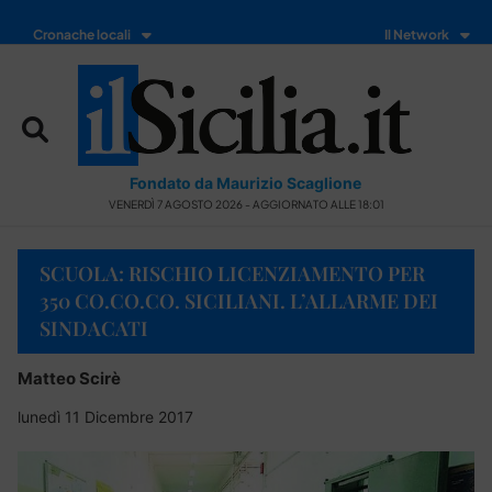
Cronache locali
Il Network
Fondato da Maurizio Scaglione
VENERDÌ 7 AGOSTO 2026 - AGGIORNATO ALLE 18:01
SCUOLA: RISCHIO LICENZIAMENTO PER
350 CO.CO.CO. SICILIANI. L’ALLARME DEI
SINDACATI
Matteo Scirè
lunedì 11 Dicembre 2017