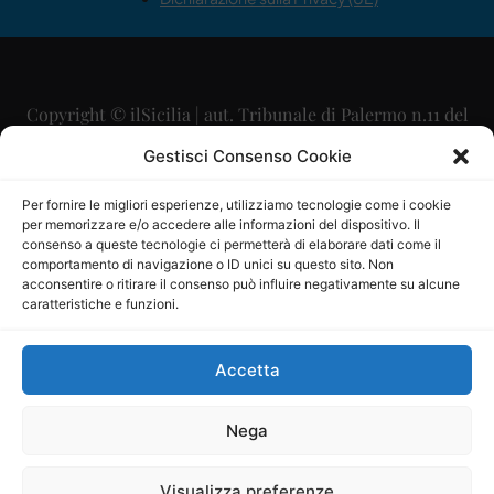
Copyright © ilSicilia | aut. Tribunale di Palermo n.11 del
29/09/2015
Gestisci Consenso Cookie
Editore: Mercurio Comunicazione Soc. Coop. A.R.L.
Per fornire le migliori esperienze, utilizziamo tecnologie come i cookie
per memorizzare e/o accedere alle informazioni del dispositivo. Il
Direttore Editoriale: Maurizio Scaglione
consenso a queste tecnologie ci permetterà di elaborare dati come il
comportamento di navigazione o ID unici su questo sito. Non
Direttore Responsabile: Maria Calabrese
acconsentire o ritirare il consenso può influire negativamente su alcune
caratteristiche e funzioni.
p.zza Sant’Oliva, 9 – 90141 – Palermo – 091335557
P.IVA: 06334930820
Accetta
Mercurio Comunicazione Società Cooperativa a r.l. è
iscritta al Registro degli Operatori di Comunicazione al
Nega
numero 26988
Visualizza preferenze