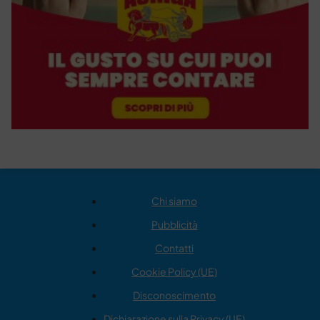
Chi siamo
Pubblicità
Contatti
Cookie Policy (UE)
Disconoscimento
Dichiarazione sulla Privacy (UE)