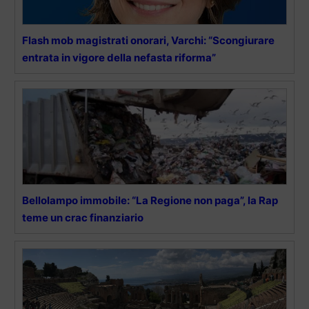
Flash mob magistrati onorari, Varchi: “Scongiurare
entrata in vigore della nefasta riforma”
Bellolampo immobile: “La Regione non paga”, la Rap
teme un crac finanziario