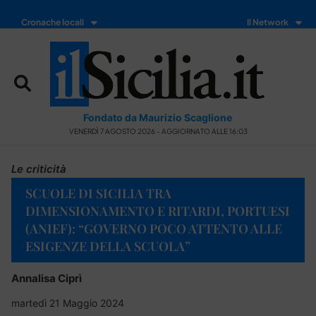
Cronache locali
Il Network
Fondato da Maurizio Scaglione
VENERDÌ 7 AGOSTO 2026 - AGGIORNATO ALLE 16:03
Le criticità
SCUOLE DI SICILIA TRA
DIMENSIONAMENTO E RITARDI, PORTUESI
(ANIEF): “GOVERNO POCO ATTENTO ALLE
ESIGENZE DELLA SCUOLA”
Annalisa Ciprì
martedì 21 Maggio 2024