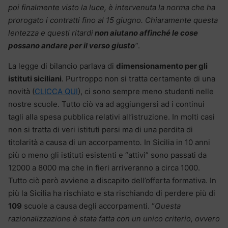
poi finalmente visto la luce, è intervenuta la norma che ha
prorogato i contratti fino al 15 giugno. Chiaramente questa
lentezza e questi ritardi
non aiutano affinché le cose
possano andare per il verso giusto
“
.
La legge di bilancio parlava di
dimensionamento per gli
istituti siciliani
. Purtroppo non si tratta certamente di una
novità (
CLICCA QUI
), ci sono sempre meno studenti nelle
nostre scuole. Tutto ciò va ad aggiungersi ad i continui
tagli alla spesa pubblica relativi all’istruzione. In molti casi
non si tratta di veri istituti persi ma di una perdita di
titolarità a causa di un accorpamento
.
In Sicilia in 10 anni
più o meno gli istituti esistenti e “attivi” sono passati da
12000 a 8000 ma che in fieri arriveranno a circa 1000.
Tutto ciò però avviene a discapito dell’offerta formativa. In
più la Sicilia ha rischiato e sta rischiando di perdere più di
109
scuole a causa degli accorpamenti. “
Questa
razionalizzazione è stata fatta con un unico criterio, ovvero