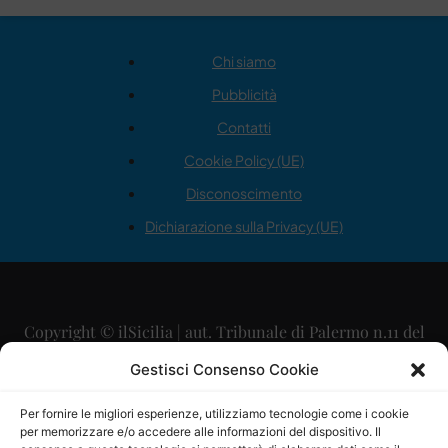
Chi siamo
Pubblicità
Contatti
Cookie Policy (UE)
Disconoscimento
Dichiarazione sulla Privacy (UE)
Copyright © ilSicilia | aut. Tribunale di Palermo n.11 del
29/09/2015
Gestisci Consenso Cookie
Editore: Mercurio Comunicazione Soc. Coop. A.R.L.
Per fornire le migliori esperienze, utilizziamo tecnologie come i cookie
per memorizzare e/o accedere alle informazioni del dispositivo. Il
Direttore Editoriale: Maurizio Scaglione