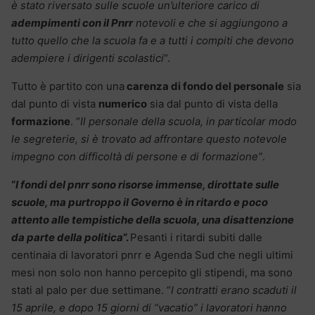
è stato riversato sulle scuole un’ulteriore carico di
adempimenti con il Pnrr
notevoli e che si aggiungono a
tutto quello che la scuola fa e a tutti i compiti che devono
adempiere i dirigenti scolastici
“.
Tutto è partito con una
carenza di fondo del personale
sia
dal punto di vista
numerico
sia dal punto di vista della
formazione
. “
Il personale della scuola, in particolar modo
le segreterie, si è trovato ad affrontare questo notevole
impegno con difficoltà di persone e di formazione”
.
“
I fondi del pnrr sono risorse immense, dirottate sulle
scuole, ma purtroppo il Governo è in ritardo e poco
attento alle tempistiche della scuola, una disattenzione
da parte della politica
“.
Pesanti i ritardi subiti dalle
centinaia di lavoratori pnrr e Agenda Sud che negli ultimi
mesi non solo non hanno percepito gli stipendi, ma sono
stati al palo per due settimane. “
I contratti erano scaduti il
15 aprile, e dopo 15 giorni di “vacatio” i lavoratori hanno