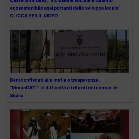
Castellammare): “Inclusione sociale e turismo
ecosostenibile assi portanti dello sviluppo locale”
CLICCA PER IL VIDEO
Beni confiscati alla mafia e trasparenza.
“RimanDATI”: le difficoltà e i ritardi dei comuni in
Sicilia