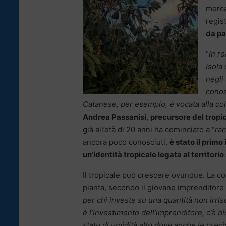
merca
regis
da pa
“
In re
Isola
negli
conos
Catanese, per esempio, è vocata alla col
Andrea Passanisi
,
precursore del tropi
già all’età di 20 anni ha cominciato a “
ra
ancora poco conosciuti,
è stato il primo
un’identità tropicale legata al territorio 
Il tropicale può crescere ovunque. La co
pianta, secondo il giovane imprenditore 
per chi investe su una quantità non irris
è l’investimento dell’imprenditore, c’è
stato di umidità alto dove anche le preci