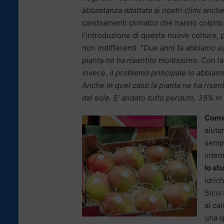
abbastanza adattata ai nostri climi an
cambiamenti climatici che hanno colpito 
l’introduzione di queste nuove colture
non indifferenti. “
Due anni fa abbiamo su
pianta ne ha risentito moltissimo. Con la 
invece, il problema principale lo abbiam
Anche in quel caso la pianta ne ha risentit
dal sole. E’ andato tutto perduto, 35% i
Come 
aiuta
sempl
intem
lo st
idric
Sicur
al ca
una q