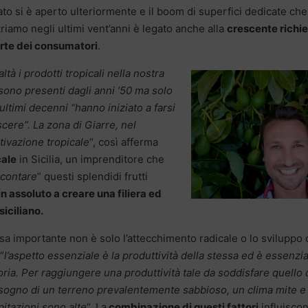
to si è aperto ulteriormente e il boom di superfici dedicate che
triamo negli ultimi vent’anni è legato anche alla
crescente richi
rte dei consumatori
.
altà i prodotti tropicali nella nostra
 sono presenti dagli anni ’50 ma solo
 ultimi decenni “hanno iniziato a farsi
cere”. La zona di Giarre, nel
tivazione tropicale
“, così afferma
cale
in Sicilia, un imprenditore che
ccontare
” questi splendidi frutti
 in assoluto a creare una filiera ed
siciliano.
sa importante non è solo l’attecchimento radicale o lo sviluppo 
“
l’aspetto essenziale è la produttività della stessa ed è essenzi
oria. Per raggiungere una produttività tale da soddisfare quello
 bisogno di un terreno prevalentemente sabbioso, un clima mite e
pitazioni sono alte
“. La
combinazione di questi fattori
influisco