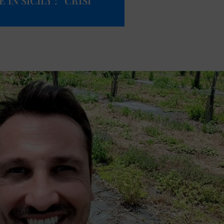
IN SICILY’: “CRISI
”