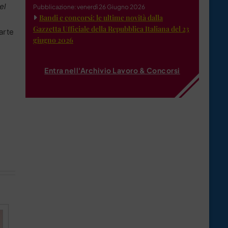
el
Pubblicazione: venerdì 26 Giugno 2026
Bandi e concorsi: le ultime novità dalla
Gazzetta Ufficiale della Repubblica Italiana del 23
arte
giugno 2026
Entra nell'Archivio Lavoro & Concorsi