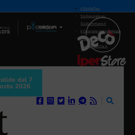
il SiciliaTivù
Siciliarurale.eu
Siciliammare.it
Il Network
Il Giornale della Bellezza
Siciliamedica.it
Sanitainsicilia.it