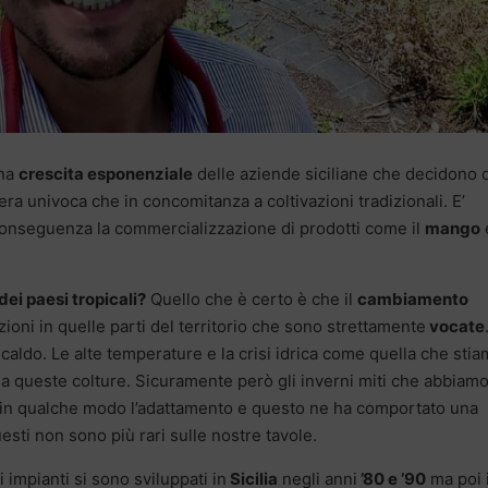
una
crescita esponenziale
delle aziende siciliane che decidono d
iera univoca che in concomitanza a coltivazioni tradizionali. E’
 conseguenza la commercializzazione di prodotti come il
mango
 dei paesi tropicali?
Quello che è certo è che il
cambiamento
ioni in quelle parti del territorio che sono strettamente
vocate
 caldo. Le alte temperature e la crisi idrica come quella che sti
queste colture. Sicuramente però gli inverni miti che abbiam
to in qualche modo l’adattamento e questo ne ha comportato una
esti non sono più rari sulle nostre tavole.
i impianti si sono sviluppati in
Sicilia
negli anni
’80 e ’90
ma poi i