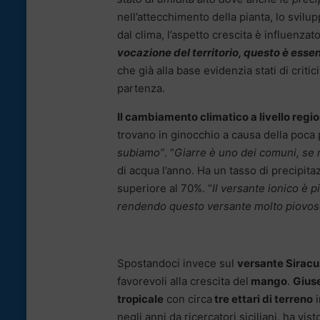
nell’attecchimento della pianta, lo svilup
dal clima, l’aspetto crescita è influenzato
vocazione del territorio, questo è essen
che già alla base evidenzia stati di criti
partenza.
Il cambiamento climatico a livello regi
trovano in ginocchio a causa della poca pr
subiamo”
. “
Giarre è uno dei comuni, se 
di acqua l’anno. Ha un tasso di precipita
superiore al 70%. “
Il versante ionico è 
rendendo questo versante molto piovo
Spostandoci invece sul
versante Sirac
favorevoli alla crescita del
mango
.
Gius
tropicale
con circa
tre ettari di terreno
i
negli anni da ricercatori siciliani, ha vist