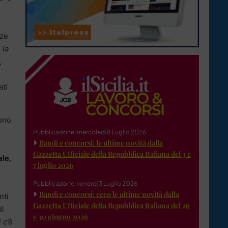
nze
 la
,
ati
ono
Pubblicazione: mercoledì 8 Luglio 2026
Bandi e concorsi: le ultime novità dalla
Gazzetta Ufficiale della Repubblica Italiana del 3 e
ale,
7 luglio 2026
Pubblicazione: venerdì 3 Luglio 2026
Bandi e concorsi: ecco le ultime novità dalla
nti
Gazzetta Ufficiale della Repubblica Italiana del 26
di
e 30 giugno 2026
 c’è