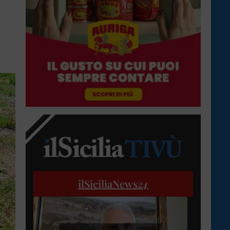
ilSiciliaNews
24