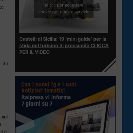
Fai clic per accettare i
to
cookie per questo servizio
o
Castelli di Sicilia: 19 ‘mini guide’ per la
sfida del turismo di prossimità CLICCA
PER IL VIDEO
litri
 sul
a
si è