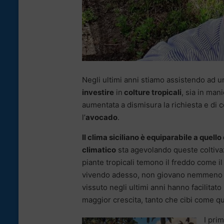
Negli ultimi anni stiamo assistendo ad 
investire
in
colture tropicali
, sia in man
aumentata a dismisura la richiesta e di
l’
avocado
.
Il clima siciliano è equiparabile a quello
climatico
sta agevolando queste coltivaz
piante tropicali temono il freddo come il
vivendo adesso, non giovano nemmeno a 
vissuto negli ultimi anni hanno facilita
maggior crescita, tanto che cibi come qu
I prim