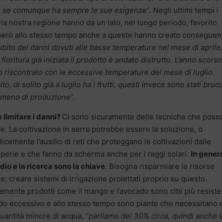
che se comunque ha sempre le sue esigenze
“. Negli ultimi tempi i
la nostra regione hanno da un lato, nel lungo periodo, favorito
, però allo stesso tempo anche a queste hanno creato consegue
bito dei danni dovuti alle basse temperature nel mese di aprile,
fioritura già iniziata il prodotto è andato distrutto
.
L’anno scorso
o riscontrato con le eccessive temperature del mese di luglio.
o, di solito già a luglio ha i frutti, questi invece sono stati bruci
n meno di produzione
“.
limitare i danni?
Ci sono sicuramente delle tecniche che poss
re. La coltivazione in serra potrebbe essere la soluzione, o
icemente l’ausilio di reti che proteggano le coltivazioni dalle
perie e che fanno da scherma anche per i raggi solari.
In gener
udio e la ricerca sono la chiave
. Bisogna risparmiare le risorse
he, creare sistemi di irrigazione proiettati proprio su questo.
amente prodotti come il mango e l’avocado sono cibi più resiste
ldo eccessivo e allo stesso tempo sono piante che necessitano 
uantità minore di acqua, “
parliamo del 30% circa, quindi anche lì