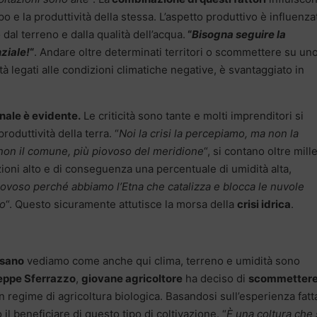
po e la produttività della stessa. L’aspetto produttivo è influenza
 dal terreno e dalla qualità dell’acqua.
“
Bisogna seguire la
ziale!
“
. Andare oltre determinati territori o scommettere su un
cità legati alle condizioni climatiche negative, è svantaggiato in
onale è evidente.
Le criticità sono tante e molti imprenditori si
oduttività della terra. “
Noi la crisi
la percepiamo, ma non la
non il comune, più piovoso del meridione
“, si contano oltre mille 
zioni alto e di conseguenza una percentuale di umidità alta,
piovoso perché abbiamo l’Etna che catalizza e blocca le nuvole
so
“. Questo sicuramente attutisce la morsa della
crisi idrica
.
usano
vediamo come anche qui clima, terreno e umidità sono
eppe Sferrazzo
,
giovane agricoltore
ha deciso di
scommettere
n regime di agricoltura biologica. Basandosi sull’esperienza fatt
o il beneficiare di questo tipo di coltivazione. “
È una coltura che 