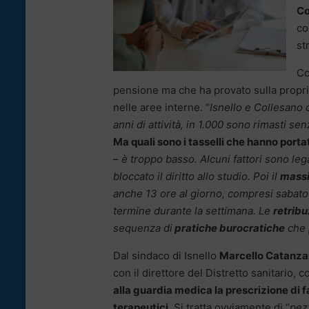
Co
co
st
Co
pensione ma che ha provato sulla propr
nelle aree interne. “
Isnello e Collesano
anni di attività, in 1.000 sono rimasti 
Ma quali sono i tasselli che hanno port
–
è troppo basso. Alcuni fattori sono lega
bloccato il diritto allo studio. Poi il
mass
anche 13 ore al giorno, compresi sabato 
termine durante la settimana. Le
retribu
sequenza di
pratiche burocratiche
che 
Dal sindaco di Isnello
Marcello Catanza
con il direttore del Distretto sanitario, c
alla guardia medica la prescrizione di f
terapeutici.
Si tratta ovviamente di “
pez