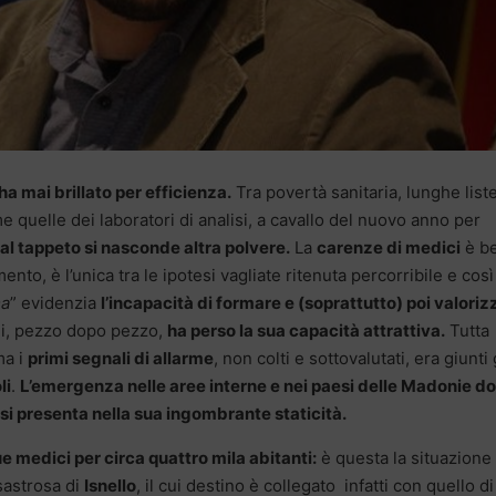
 ha mai brillato per efficienza.
Tra povertà sanitaria, lunghe liste
e quelle dei laboratori di analisi, a cavallo del nuovo anno per
 al tappeto si nasconde altra polvere.
La
carenze di medici
è b
ento, è l’unica tra le ipotesi vagliate ritenuta percorribile e così
ma
” evidenzia
l’incapacità di formare e (soprattutto) poi valoriz
ni, pezzo dopo pezzo,
ha perso la sua capacità attrattiva.
Tutta
ma i
primi segnali di allarme
, non colti e sottovalutati, era giunti 
li
.
L’emergenza nelle aree interne e nei paesi delle Madonie do
 si presenta nella sua ingombrante staticità.
e medici per circa quattro mila abitanti:
è questa la situazione
sastrosa di
Isnello
, il cui destino è collegato infatti con quello di