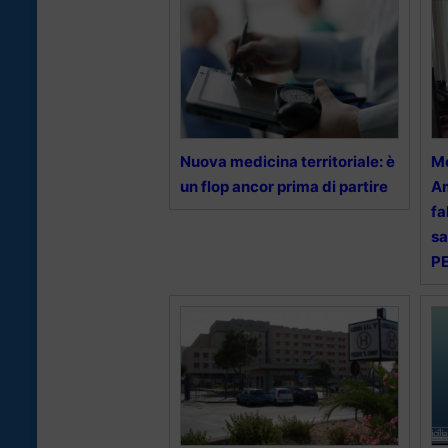
Nuova medicina territoriale: è
Me
un flop ancor prima di partire
Am
fa
sa
PE