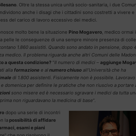
llesano
. Oltre la stessa unica unità socio-sanitaria, i due Comu
ndividono anche i disagi che i cittadini sono costretti a vivere e 
ress del carico di lavoro eccessivo dei medici.
nosce molto bene la situazione
Pino Mogavero
, medico ormai 
ia pelle le conseguenze di una sempre minore presenza di coll
 contano 1.860 assistiti. Quando sono andato in pensione, dopo 
senza medico. Il problema riguarda anche altri Comuni delle Madon
ato a questa condizione?
“
Il numero di medici
–
aggiunge Moga
ti alla
formazione
e al
numero chiuso
all’Università che ha
imale
di 1.800 assistenti. Fisicamente non è possibile. Lavoravo
e domenica per definire le pratiche che non riuscivo a portare 
zioni
sono misere ed è necessario sgravare i medici da tutta un
prima non riguardavano la medicina di base
“.
ro
dopo una serie di incontri
on la
possibilità di affidare
armaci, esami e piani
ze
” che non risolvono il