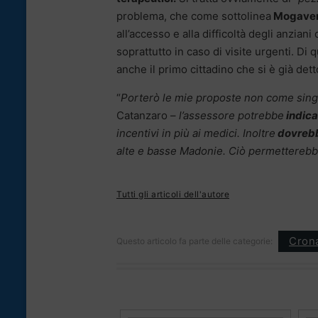
problema, che come sottolinea
Mogaver
all’accesso e alla difficoltà degli anziani
soprattutto in caso di visite urgenti. D
anche il primo cittadino che si è già de
“
Porterò le mie proposte non come sin
Catanzaro –
l’assessore potrebbe
indica
incentivi in più ai medici. Inoltre
dovrebbe
alte e basse Madonie. Ciò permetterebbe
Tutti gli articoli dell'autore
Cron
Questo articolo fa parte delle categorie: