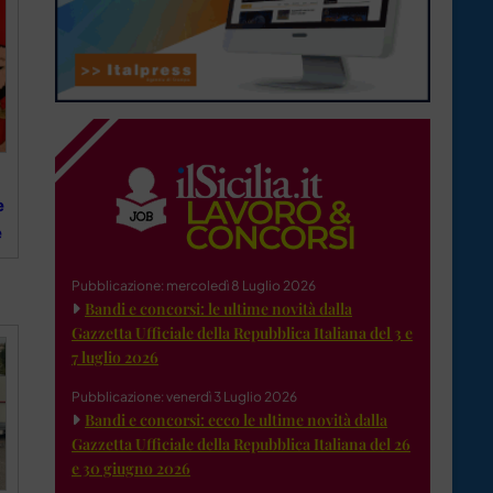
e
e
Pubblicazione: mercoledì 8 Luglio 2026
Bandi e concorsi: le ultime novità dalla
Gazzetta Ufficiale della Repubblica Italiana del 3 e
7 luglio 2026
Pubblicazione: venerdì 3 Luglio 2026
Bandi e concorsi: ecco le ultime novità dalla
Gazzetta Ufficiale della Repubblica Italiana del 26
e 30 giugno 2026