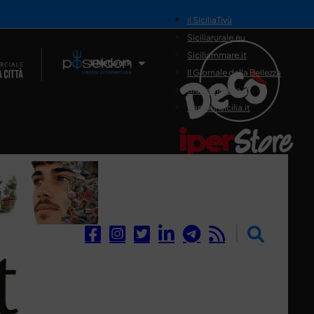
il SiciliaTivù
Siciliarurale.eu
Siciliammare.it
Il Network
Il Giornale della Bellezza
Siciliamedica.it
Sanitainsicilia.it