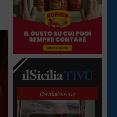
ilSiciliaNews
24