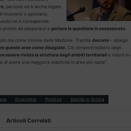
o,
persiste ed è anche legato
 di muoversi o spostarsi,
i questo ne è consapevole
tto pronto ad adoperarsi e
portare la questione in assessorato.
golo ma come Unione delle Madonie. Tramite
decreto
– spiega
re queste
aree come disagiate.
Ciò consentirebbero degli
 essere rivista la struttura degli ambiti territoriali
e ridurli in
 di avere una maggiore elasticità in aree più vaste
“.
aca
Economia
Politica
Sanità in Sicilia
Articoli Correlati