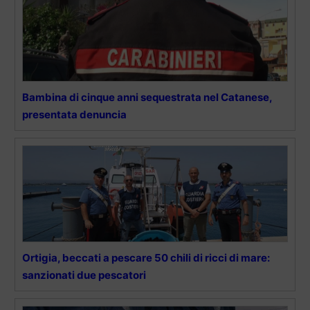
Bambina di cinque anni sequestrata nel Catanese,
presentata denuncia
Ortigia, beccati a pescare 50 chili di ricci di mare:
sanzionati due pescatori