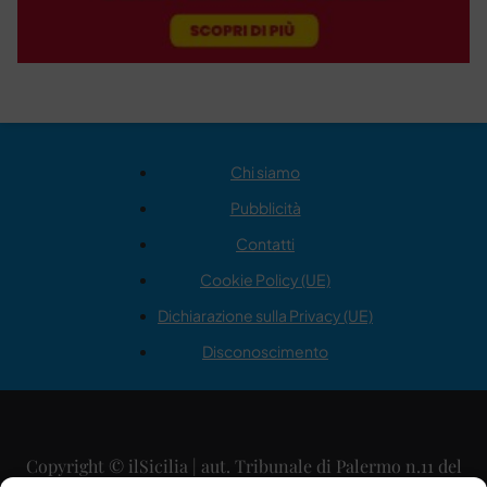
Chi siamo
Pubblicità
Contatti
Cookie Policy (UE)
Dichiarazione sulla Privacy (UE)
Disconoscimento
Copyright © ilSicilia | aut. Tribunale di Palermo n.11 del