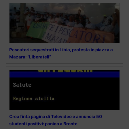
Pescatori sequestrati in Libia, protesta in piazza a
Mazara: “Liberateli”
Crea finta pagina di Televideo e annuncia 50
studenti positivi: panico a Bronte