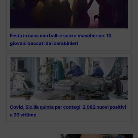
Festa in casa con balli e senza mascherine: 13
giovani beccati dai carabinieri
Covid, Sicilia quinta per contagi: 2.082 nuovi positivi
e 20 vittime