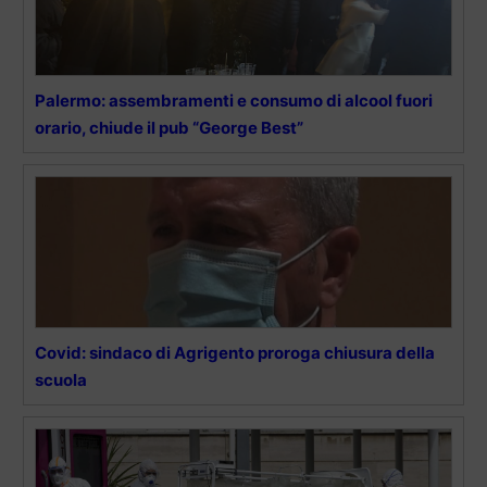
Palermo: assembramenti e consumo di alcool fuori
orario, chiude il pub “George Best”
Covid: sindaco di Agrigento proroga chiusura della
scuola