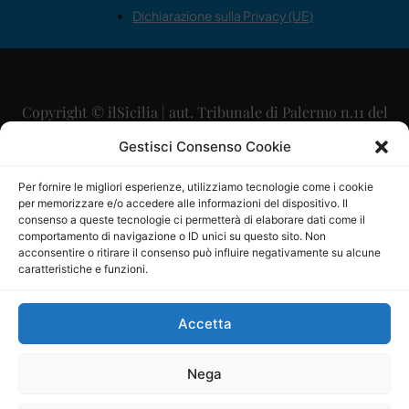
Dichiarazione sulla Privacy (UE)
Copyright © ilSicilia | aut. Tribunale di Palermo n.11 del
29/09/2015
Gestisci Consenso Cookie
Editore: Mercurio Comunicazione Soc. Coop. A.R.L.
Per fornire le migliori esperienze, utilizziamo tecnologie come i cookie
per memorizzare e/o accedere alle informazioni del dispositivo. Il
Direttore Editoriale: Maurizio Scaglione
consenso a queste tecnologie ci permetterà di elaborare dati come il
comportamento di navigazione o ID unici su questo sito. Non
Direttore Responsabile: Maria Calabrese
acconsentire o ritirare il consenso può influire negativamente su alcune
caratteristiche e funzioni.
p.zza Sant’Oliva, 9 – 90141 – Palermo – 091335557
P.IVA: 06334930820
Accetta
Mercurio Comunicazione Società Cooperativa a r.l. è
iscritta al Registro degli Operatori di Comunicazione al
Nega
numero 26988