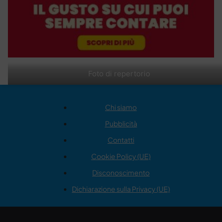
Foto di repertorio
Chi siamo
Pubblicità
Contatti
Cookie Policy (UE)
Disconoscimento
Dichiarazione sulla Privacy (UE)