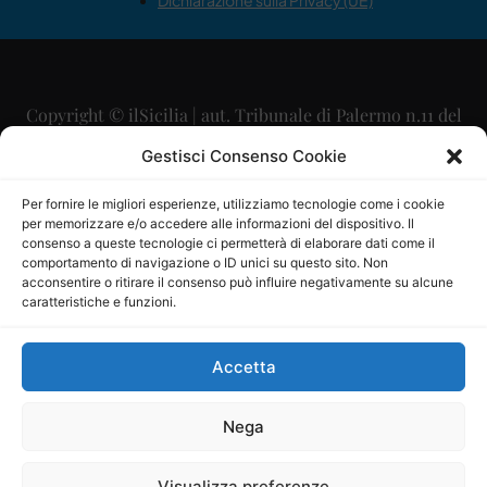
Dichiarazione sulla Privacy (UE)
Copyright © ilSicilia | aut. Tribunale di Palermo n.11 del
29/09/2015
Gestisci Consenso Cookie
Editore: Mercurio Comunicazione Soc. Coop. A.R.L.
Per fornire le migliori esperienze, utilizziamo tecnologie come i cookie
per memorizzare e/o accedere alle informazioni del dispositivo. Il
Direttore Editoriale: Maurizio Scaglione
consenso a queste tecnologie ci permetterà di elaborare dati come il
comportamento di navigazione o ID unici su questo sito. Non
Direttore Responsabile: Maria Calabrese
acconsentire o ritirare il consenso può influire negativamente su alcune
caratteristiche e funzioni.
p.zza Sant’Oliva, 9 – 90141 – Palermo – 091335557
P.IVA: 06334930820
Accetta
Mercurio Comunicazione Società Cooperativa a r.l. è
iscritta al Registro degli Operatori di Comunicazione al
Nega
numero 26988
Visualizza preferenze