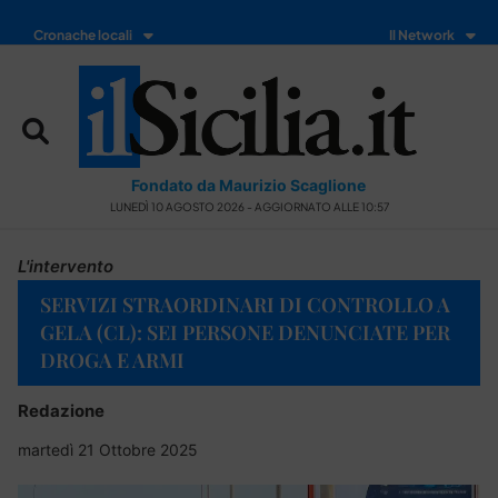
Cronache locali
Il Network
Fondato da Maurizio Scaglione
LUNEDÌ 10 AGOSTO 2026 - AGGIORNATO ALLE 10:57
L'intervento
SERVIZI STRAORDINARI DI CONTROLLO A
GELA (CL): SEI PERSONE DENUNCIATE PER
DROGA E ARMI
Redazione
martedì 21 Ottobre 2025