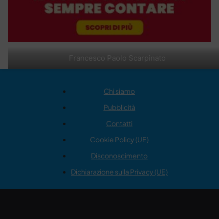
Francesco Paolo Scarpinato
Chi siamo
Pubblicità
Contatti
Cookie Policy (UE)
Disconoscimento
Dichiarazione sulla Privacy (UE)