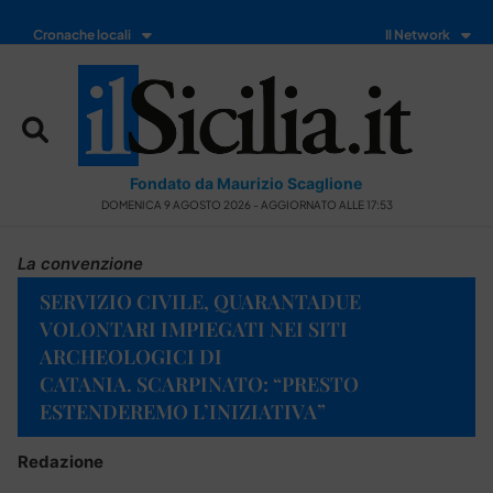
Cronache locali
Il Network
Fondato da Maurizio Scaglione
DOMENICA 9 AGOSTO 2026 - AGGIORNATO ALLE 17:53
La convenzione
SERVIZIO CIVILE, QUARANTADUE
VOLONTARI IMPIEGATI NEI SITI
ARCHEOLOGICI DI
CATANIA. SCARPINATO: “PRESTO
ESTENDEREMO L’INIZIATIVA”
Redazione