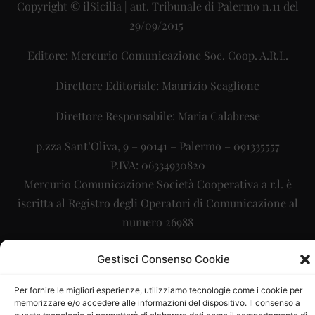
Copyright © ilSicilia | aut. Tribunale di Palermo n.11 del
29/09/2015
Editore: Mercurio Comunicazione Soc. Coop. A.R.L.
Direttore Editoriale: Maurizio Scaglione
Direttore Responsabile: Maria Calabrese
p.zza Sant’Oliva, 9 – 90141 – Palermo – 091335557
P.IVA: 06334930820
Mercurio Comunicazione Società Cooperativa a r.l. è
iscritta al Registro degli Operatori di Comunicazione al
numero 26988
Sito gestito da
La Digitale srl
–
info@ladigitale.it
Gestisci Consenso Cookie
Per fornire le migliori esperienze, utilizziamo tecnologie come i cookie per
memorizzare e/o accedere alle informazioni del dispositivo. Il consenso a