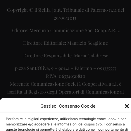
Copyright © ilSicilia | aut. Tribunale di Palermo n.11 del
29/09/2015
Editore: Mercurio Comunicazione Soc. Coop. A.R.L.
Direttore Editoriale: Maurizio Scaglione
Direttore Responsabile: Maria Calabrese
p.zza Sant’Oliva, 9 – 90141 – Palermo – 091335557
P.IVA: 06334930820
Mercurio Comunicazione Società Cooperativa a r.l. è
iscritta al Registro degli Operatori di Comunicazione al
numero 26988
Gestisci Consenso Cookie
Sito gestito da
La Digitale srl
–
info@ladigitale.it
Per fornire le migliori esperienze, utilizziamo tecnologie come i cookie per
memorizzare e/o accedere alle informazioni del dispositivo. Il consenso a
queste tecnologie ci permetterà di elaborare dati come il comportamento di