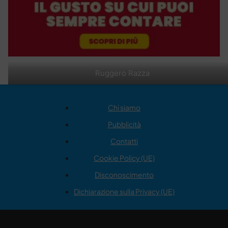
Ruggero Razza
Chi siamo
Pubblicità
Contatti
Cookie Policy (UE)
Disconoscimento
Dichiarazione sulla Privacy (UE)