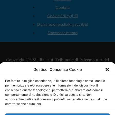
Contatti
Cookie Policy (UE)
Dichiarazione sulla Privacy (UE)
Disconoscimento
Copyright © ilSicilia | aut. Tribunale di Palermo n.11 del
29/09/2015
Gestisci Consenso Cookie
Editore: Mercurio Comunicazione Soc. Coop. A.R.L.
Per fornire le migliori esperienze, utilizziamo tecnologie come i cookie
per memorizzare e/o accedere alle informazioni del dispositivo. Il
Direttore Editoriale: Maurizio Scaglione
consenso a queste tecnologie ci permetterà di elaborare dati come il
comportamento di navigazione o ID unici su questo sito. Non
Direttore Responsabile: Maria Calabrese
acconsentire o ritirare il consenso può influire negativamente su alcune
caratteristiche e funzioni.
p.zza Sant’Oliva, 9 – 90141 – Palermo – 091335557