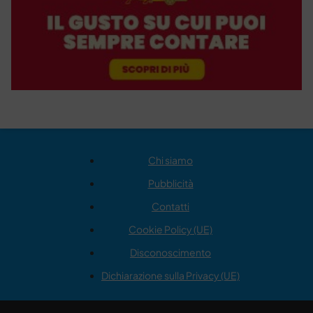
Chi siamo
Pubblicità
Contatti
Cookie Policy (UE)
Disconoscimento
Dichiarazione sulla Privacy (UE)