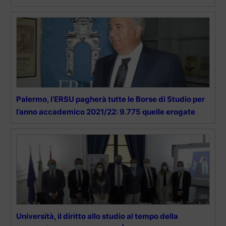
Palermo, l’ERSU pagherà tutte le Borse di Studio per
l’anno accademico 2021/22: 9.775 quelle erogate
Università, il diritto allo studio al tempo della