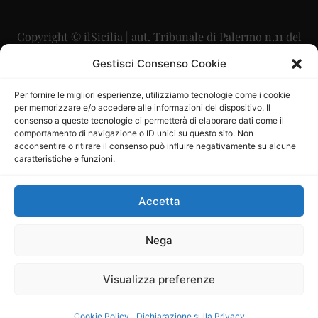
Copyright © ilSicilia | aut. Tribunale di Palermo n.11 del
29/09/2015
Gestisci Consenso Cookie
Editore: Mercurio Comunicazione Soc. Coop. A.R.L.
Per fornire le migliori esperienze, utilizziamo tecnologie come i cookie
per memorizzare e/o accedere alle informazioni del dispositivo. Il
Direttore Editoriale: Maurizio Scaglione
consenso a queste tecnologie ci permetterà di elaborare dati come il
comportamento di navigazione o ID unici su questo sito. Non
Direttore Responsabile: Maria Calabrese
acconsentire o ritirare il consenso può influire negativamente su alcune
caratteristiche e funzioni.
p.zza Sant’Oliva, 9 – 90141 – Palermo – 091335557
P.IVA: 06334930820
Accetta
Mercurio Comunicazione Società Cooperativa a r.l. è
iscritta al Registro degli Operatori di Comunicazione al
Nega
numero 26988
Visualizza preferenze
Sito gestito da
La Digitale srl
–
info@ladigitale.it
Cookie Policy
Dichiarazione sulla Privacy