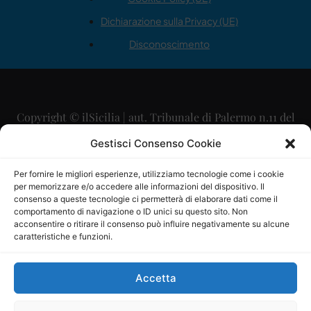
Dichiarazione sulla Privacy (UE)
Disconoscimento
Copyright © ilSicilia | aut. Tribunale di Palermo n.11 del
29/09/2015
Gestisci Consenso Cookie
Editore: Mercurio Comunicazione Soc. Coop. A.R.L.
Per fornire le migliori esperienze, utilizziamo tecnologie come i cookie
per memorizzare e/o accedere alle informazioni del dispositivo. Il
Direttore Editoriale: Maurizio Scaglione
consenso a queste tecnologie ci permetterà di elaborare dati come il
comportamento di navigazione o ID unici su questo sito. Non
Direttore Responsabile: Maria Calabrese
acconsentire o ritirare il consenso può influire negativamente su alcune
caratteristiche e funzioni.
p.zza Sant’Oliva, 9 – 90141 – Palermo – 091335557
P.IVA: 06334930820
Accetta
Mercurio Comunicazione Società Cooperativa a r.l. è