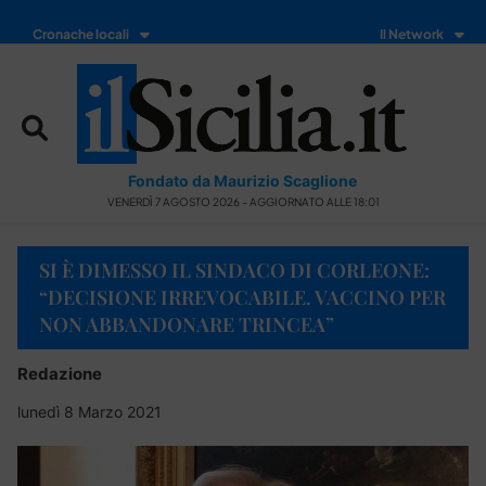
Cronache locali
Il Network
Fondato da Maurizio Scaglione
VENERDÌ 7 AGOSTO 2026 - AGGIORNATO ALLE 18:01
SI È DIMESSO IL SINDACO DI CORLEONE:
“DECISIONE IRREVOCABILE. VACCINO PER
NON ABBANDONARE TRINCEA”
Redazione
lunedì 8 Marzo 2021