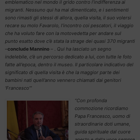
emblematico nel mondo il grido contro l’indifferenza ai
migranti. Nessuno qui ha mai dimenticato, e i sentimenti
sono rimasti gli stessi di allora, quella visita, il suo volersi
recare su molo Favarolo, l’incontro coi pescatori, il viaggio
che ha voluto fare con la motovedetta per andare sul
punto esatto dove c’è stata la strage dei quasi 370 migranti
–
conclude Mannino
– .
Qui ha lasciato un segno
indelebile, c’è un percorso dedicato a lui, con tutte le foto
fatte all’epoca, dentro il museo. Il particolare indicativo del
significato di quella visita è che la maggior parte dei
bambini nati quell’anno vennero chiamati dai genitori
‘Francesco’”
“Con profonda
commozione ricordiamo
Papa Francesco, uomo di
straordinarie doti umane,
guida spirituale dal cuore
aperto e dalla voce sempre