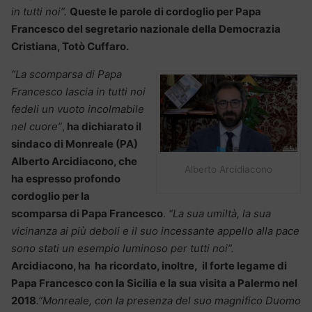
in tutti noi”.
Queste le parole di cordoglio per Papa
Francesco del segretario nazionale della Democrazia
Cristiana, Totò Cuffaro.
“La scomparsa di Papa
Francesco lascia in tutti noi
fedeli un vuoto incolmabile
nel cuore”
,
ha dichiarato il
sindaco di Monreale (PA)
Alberto Arcidiacono, che
Alberto Arcidiacono
ha espresso profondo
cordoglio per la
scomparsa di Papa Francesco
.
“La sua umiltà, la sua
vicinanza ai più deboli e il suo incessante appello alla pace
sono stati un esempio luminoso per tutti noi”.
Arcidiacono, ha ha ricordato, inoltre, il forte legame di
Papa Francesco con la Sicilia e la sua visita a Palermo nel
2018
.”Monreale, con la presenza del suo magnifico Duomo