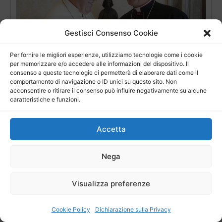
Gestisci Consenso Cookie
Per fornire le migliori esperienze, utilizziamo tecnologie come i cookie
La teologa Ina Siviglia e il vescovo emerito di Noto
per memorizzare e/o accedere alle informazioni del dispositivo. Il
consultori per l’ex Sant’Uffizio
consenso a queste tecnologie ci permetterà di elaborare dati come il
comportamento di navigazione o ID unici su questo sito. Non
acconsentire o ritirare il consenso può influire negativamente su alcune
caratteristiche e funzioni.
Accetta
Nega
Cefalù. Monsignor Marciante è il nuovo Vescovo
Visualizza preferenze
Cookie Policy
Dichiarazione sulla Privacy