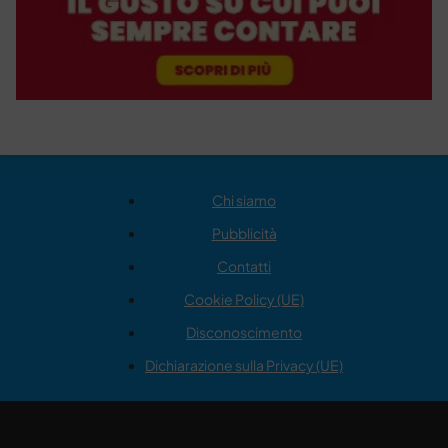
Chi siamo
Pubblicità
Contatti
Cookie Policy (UE)
Disconoscimento
Dichiarazione sulla Privacy (UE)