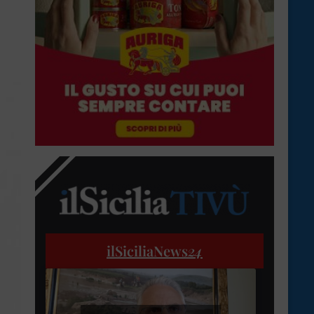
ilSiciliaNews
24