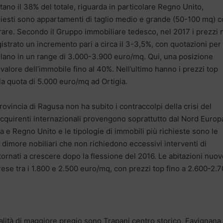
tano il 38% del totale, riguarda in particolare Regno Unito,
chiesti sono appartamenti di taglio medio e grande (50-100 mq) 
urare. Secondo il Gruppo immobiliare tedesco, nel 2017 i prezzi 
istrato un incremento pari a circa il 3-3,5%, con quotazioni per 
illano in un range di 3.000-3.900 euro/mq. Qui, una posizione
 valore dell’immobile fino al 40%. Nell’ultimo hanno i prezzi top
la quota di 5.000 euro/mq ad Ortigia.
rovincia di Ragusa non ha subito i contraccolpi della crisi del
cquirenti internazionali provengono soprattutto dal Nord Europa
a e Regno Unito e le tipologie di immobili più richieste sono le
 dimore nobiliari che non richiedono eccessivi interventi di
 tornati a crescere dopo la flessione del 2016. Le abitazioni nuov
rese tra i 1.800 e 2.500 euro/mq, con prezzi top fino a 2.600-2.
calità di maggiore pregio sono Trapani centro storico, Favignana,