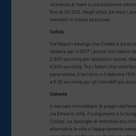
vicinanza al mare o una posizione centra
fino al 20-25%. Negli ultimi 24 mesi i pr
immobili in ottima posizione.
Cefalù
Dal Report emerge che Cefalù è tra le loc
Völkers per il 2017 i prezzi non hanno fatt
2.800 euro/mq per abitazioni nuove. Maggio
4.500 euro/mq. Tra i fattori che contribu
panoramica, il terrazzo o il balcone (10%)
a 5.00 euro/mq per gli immobili più esclu
Catania
Il mercato immobiliare di pregio dell’area
via Etnea in città, il Lungomare e la Scog
Ciclopi. Le tipologie di immobile più ric
alternativa la villa o l’appartamento sem