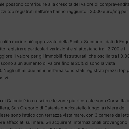
le possono contribuire alla crescita del valore di compravendit
ezzi top registrati nell’area hanno raggiunto i 3.000 euro/mq per 
alità marine più apprezzate della Sicilia. Secondo i dati di Enge
o registrare particolari variazioni e si attestano tra i 2.700 e i
re il valore per gli immobili ristrutturati, che oscilla tra i 3.3
iscono a un aumento di valore fino al 20% ci sono la vista
. Negli ultimi due anni nell’area sono stati registrati prezzi top p
sivi.
 di Catania è in crescita e le zone più ricercate sono Corso Itali
liera, San Gregorio di Catania e Acicastello lungo la riviera dei
hieste sono l’attico con terrazza vista mare, con 3 camere da letto
pre affacciati sul mare. Gli acquirenti internazionali provengono