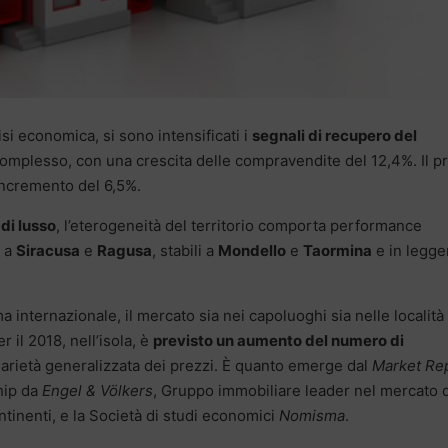
risi economica, si sono intensificati i
segnali di recupero del
omplesso, con una crescita delle compravendite del 12,4%. Il p
incremento del 6,5%.
di lusso
, l’eterogeneità del territorio comporta performance
a a
Siracusa
e
Ragusa
, stabili a
Mondello
e
Taormina
e in legge
a internazionale, il mercato sia nei capoluoghi sia nelle località 
 il 2018, nell’isola, è
previsto un aumento del numero di
arietà generalizzata dei prezzi. È quanto emerge dal
Market Re
hip da
Engel & Völkers
, Gruppo immobiliare leader nel mercato 
ntinenti, e la Società di studi economici
Nomisma
.