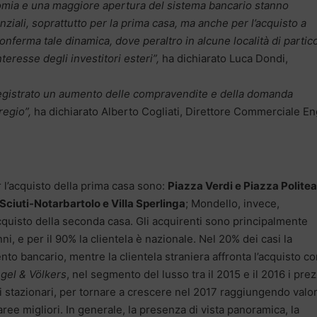
conomia e una maggiore apertura del sistema bancario stanno
ziali, soprattutto per la prima casa, ma anche per l’acquisto a
onferma tale dinamica, dove peraltro in alcune località di partic
nteresse degli investitori esteri”,
ha dichiarato Luca Dondi,
a registrato un aumento delle compravendite e della domanda
regio”,
ha dichiarato Alberto Cogliati, Direttore Commerciale En
 l’acquisto della prima casa sono:
Piazza Verdi e Piazza Polite
ciuti-Notarbartolo e Villa Sperlinga
; Mondello, invece,
acquisto della seconda casa. Gli acquirenti sono principalmente
ni, e per il 90% la clientela è nazionale. Nel 20% dei casi la
to bancario, mentre la clientela straniera affronta l’acquisto co
gel & Völkers
, nel segmento del lusso tra il 2015 e il 2016 i prez
ti stazionari, per tornare a crescere nel 2017 raggiungendo valor
aree migliori. In generale, la presenza di vista panoramica, la