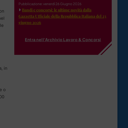
Pubblicazione: venerdì 26 Giugno 2026
Bandi e concorsi: le ultime novità dalla
con
Gazzetta Ufficiale della Repubblica Italiana del 23
nel
giugno 2026
le
Entra nell'Archivio Lavoro & Concorsi
, in
e o
700