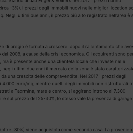
ia. Stando ai dati Engel & Völkers nel 2017 i prezzi hanno
circa -3%). I prezzi degli immobili nuovi nelle migliori location s
egli ultimi due anni, il prezzo più alto registrato nell’area è 
e di pregio è tornata a crescere, dopo il rallentamento che ave
 dal 2008, a causa della crisi economica. Gli acquirenti sono per
ia, ma è presente anche una clientela locale che investe nelle
egli ultimi due anni il mercato della zona è stato caratterizzat
da una crescita delle compravendite. Nel 2017 i prezzi degli
 i 4.000 euro/mq, mentre quelli degli immobili non ristrutturati tr
trati a Taormina, mare e centro, si aggirano introno ai 7.300
ire sul prezzo del 25-30%; lo stesso vale la presenza di garage
io (oltre l’80%) viene acquistata come seconda casa. La provenien