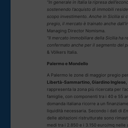
“In generale in Italia la ripresa dell’e
sostenendo l’acquisto di immobili residen
scopo investimento. Anche in Sicilia si c
pregio, il mercato è trainato anche dall’i
Managing Director Nomisma.
“Il mercato immobiliare della Sicilia h
confermato anche per il segmento del p
& Völkers Italia.
Palermo e Mondello
A Palermo le zone di maggior pregio per
Libertà-Sammartino, Giardino Inglese, S
rappresenta la zona più ricercata per l’
famiglie, con componenti tra i 40 e 55 an
domanda italiana ricorre a un finanziamen
liquidità necessaria. Secondo i dati di
En
delle abitazioni ristrutturate sono rimas
medi tra i 2.850 e i 3.150 euro/mq nelle 