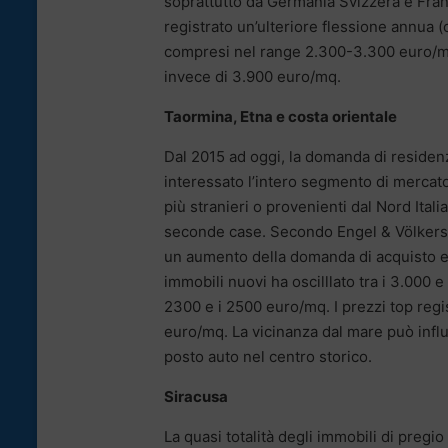
soprattutto da Germania Svizzera e Franc
registrato un’ulteriore flessione annua (
compresi nel range 2.300-3.300 euro/mq. N
invece di 3.900 euro/mq.
Taormina, Etna e costa orientale
Dal 2015 ad oggi, la domanda di residenz
interessato l’intero segmento di mercato
più stranieri o provenienti dal Nord Ital
seconde case. Secondo Engel & Völkers, n
un aumento della domanda di acquisto e 
immobili nuovi ha oscilllato tra i 3.000 e
2300 e i 2500 euro/mq. I prezzi top regis
euro/mq. La vicinanza dal mare può influ
posto auto nel centro storico.
Siracusa
La quasi totalità degli immobili di preg