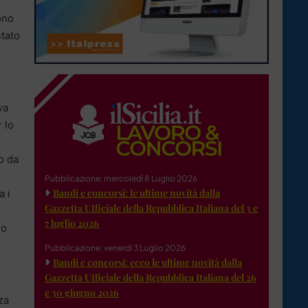
ono
stato
va
 lo
o da
Pubblicazione: mercoledì 8 Luglio 2026
Bandi e concorsi: le ultime novità dalla
a i
Gazzetta Ufficiale della Repubblica Italiana del 3 e
7 luglio 2026
 o
Pubblicazione: venerdì 3 Luglio 2026
Bandi e concorsi: ecco le ultime novità dalla
Gazzetta Ufficiale della Repubblica Italiana del 26
e 30 giugno 2026
za