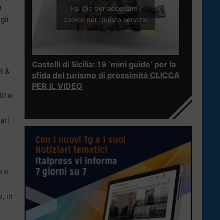
a
Fai clic per accettare i
gli
cookie per questo servizio
Castelli di Sicilia: 19 ‘mini guide’ per la
l &
sfida del turismo di prossimità CLICCA
PER IL VIDEO
00 e
ari
a e
, in