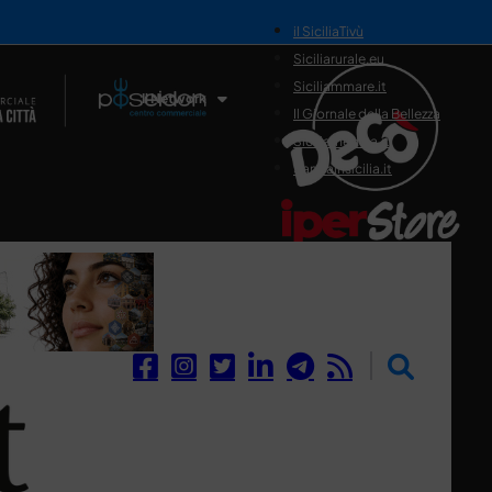
il SiciliaTivù
Siciliarurale.eu
Siciliammare.it
Il Network
Il Giornale della Bellezza
Siciliamedica.it
Sanitainsicilia.it