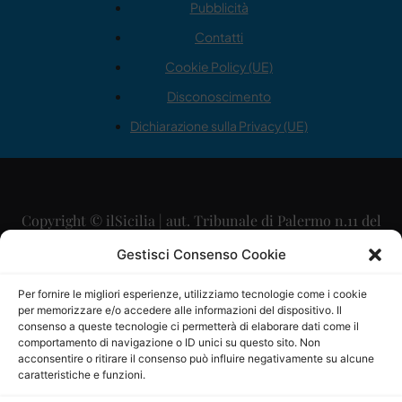
Pubblicità
Contatti
Cookie Policy (UE)
Disconoscimento
Dichiarazione sulla Privacy (UE)
Copyright © ilSicilia | aut. Tribunale di Palermo n.11 del
29/09/2015
Gestisci Consenso Cookie
Editore: Mercurio Comunicazione Soc. Coop. A.R.L.
Per fornire le migliori esperienze, utilizziamo tecnologie come i cookie
per memorizzare e/o accedere alle informazioni del dispositivo. Il
Direttore Editoriale: Maurizio Scaglione
consenso a queste tecnologie ci permetterà di elaborare dati come il
comportamento di navigazione o ID unici su questo sito. Non
Direttore Responsabile: Maria Calabrese
acconsentire o ritirare il consenso può influire negativamente su alcune
caratteristiche e funzioni.
p.zza Sant’Oliva, 9 – 90141 – Palermo – 091335557