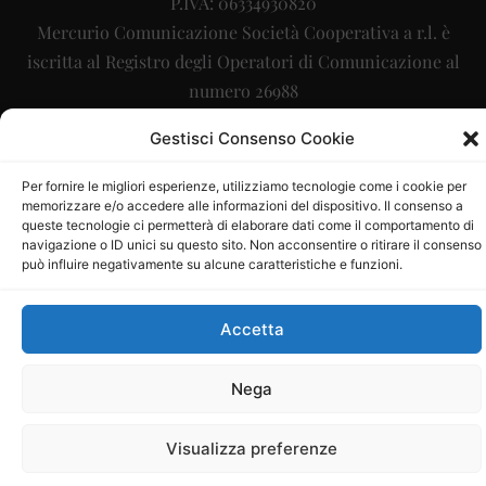
P.IVA: 06334930820
Mercurio Comunicazione Società Cooperativa a r.l. è
iscritta al Registro degli Operatori di Comunicazione al
numero 26988
Sito gestito da
La Digitale srl
–
info@ladigitale.it
Gestisci Consenso Cookie
Per fornire le migliori esperienze, utilizziamo tecnologie come i cookie per
memorizzare e/o accedere alle informazioni del dispositivo. Il consenso a
queste tecnologie ci permetterà di elaborare dati come il comportamento di
navigazione o ID unici su questo sito. Non acconsentire o ritirare il consenso
può influire negativamente su alcune caratteristiche e funzioni.
Accetta
Nega
Visualizza preferenze