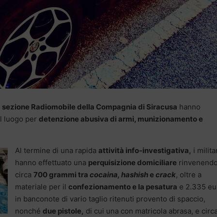
la sezione Radiomobile della Compagnia di Siracusa
hanno
el luogo per
detenzione abusiva di armi, munizionamento e
Al termine di una rapida
attività info-investigativa,
i milita
hanno effettuato una
perquisizione domiciliare
rinvenend
circa
700 grammi tra
cocaina, hashish
e
crack
, oltre a
materiale per il
confezionamento e la pesatura
e 2.335 eu
in banconote di vario taglio ritenuti provento di spaccio,
nonché
due pistole,
di cui una con matricola abrasa, e circ