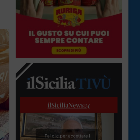
ilSiciliaNews
24
Fai clic per accettare i