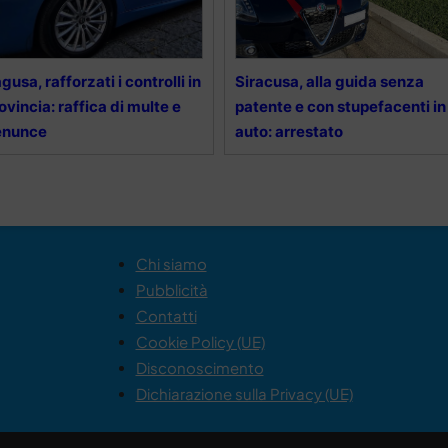
gusa, rafforzati i controlli in
Siracusa, alla guida senza
ovincia: raffica di multe e
patente e con stupefacenti in
enunce
auto: arrestato
Chi siamo
Pubblicità
Contatti
Cookie Policy (UE)
Disconoscimento
Dichiarazione sulla Privacy (UE)