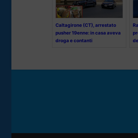
Caltagirone (CT), arrestato
Ra
pusher 19enne: in casa aveva
pr
droga e contanti
d