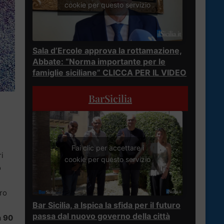
cookie per questo servizio
Sala d’Ercole approva la rottamazione,
Abbate: “Norma importante per le
famiglie siciliane” CLICCA PER IL VIDEO
BarSicilia
Fai clic per accettare i
ri
cookie per questo servizio
o
ro
Bar Sicilia, a Ispica la sfida per il futuro
passa dal nuovo governo della città
a
90