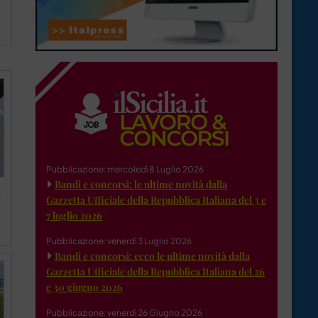
Pubblicazione: mercoledì 8 Luglio 2026
Bandi e concorsi: le ultime novità dalla
e
Gazzetta Ufficiale della Repubblica Italiana del 3 e
7 luglio 2026
Pubblicazione: venerdì 3 Luglio 2026
Bandi e concorsi: ecco le ultime novità dalla
Gazzetta Ufficiale della Repubblica Italiana del 26
e 30 giugno 2026
Pubblicazione: venerdì 26 Giugno 2026