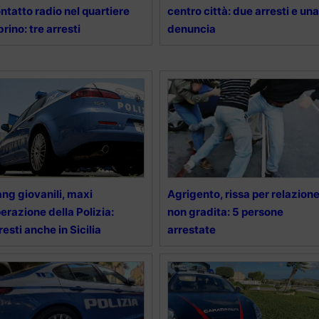
ntatto radio nel quartiere
centro città: due arresti e una
brino: tre arresti
denuncia
ng giovanili, maxi
Agrigento, rissa per relazion
erazione della Polizia:
non gradita: 5 persone
resti anche in Sicilia
arrestate