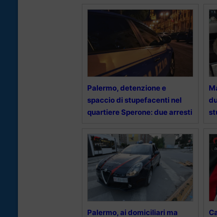
Palermo, detenzione e
Ma
spaccio di stupefacenti nel
du
quartiere Sperone: due arresti
st
Palermo, ai domiciliari ma
Ca