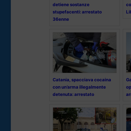
detiene sostanze
co
stupefacenti: arrestato
Li
36enne
Catania, spacciava cocaina
Ga
con un’arma illegalmente
op
detenuta: arrestato
ar