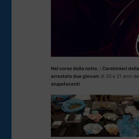
Nel corso della notte
, i
Carabinieri del
arrestato due giovan
i di 20 e 21 anni d
stupefacenti
.