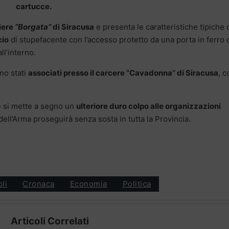
cartucce.
iere
“Borgata”
di Siracusa
e presenta le caratteristiche tipiche 
cio
di stupefacente con l’accesso protetto da una porta in ferro 
ll’interno.
ono stati
associati presso il carcere “Cavadonna” di Siracusa
, 
e si mette a segno un
ulteriore duro colpo alle organizzazioni
 dell’Arma proseguirà senza sosta in tutta la Provincia.
oli
Cronaca
Economia
Politica
Articoli Correlati