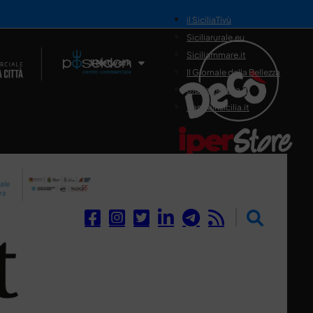
il SiciliaTivù
Siciliarurale.eu
Siciliammare.it
Il Network
Il Giornale della Bellezza
Siciliamedica.it
Sanitainsicilia.it