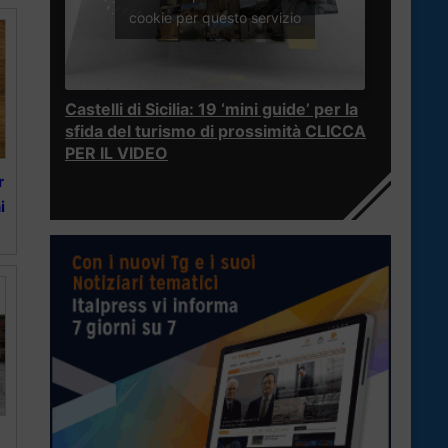
cookie per questo servizio
Castelli di Sicilia: 19 ‘mini guide’ per la
sfida del turismo di prossimità CLICCA
PER IL VIDEO
r
i