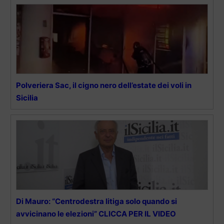
Polveriera Sac, il cigno nero dell’estate dei voli in
Sicilia
Di Mauro: “Centrodestra litiga solo quando si
avvicinano le elezioni” CLICCA PER IL VIDEO