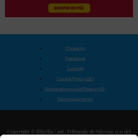
Chi siamo
Pubblicità
Contatti
Cookie Policy (UE)
Dichiarazione sulla Privacy (UE)
Disconoscimento
Copyright © ilSicilia | aut. Tribunale di Palermo n.11 del