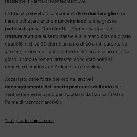
residente a Palma di Montechiaro(AG).
La
lite
ha coinvolto i componenti delle
due famiglie
che
hanno utilizzato anche
due coltellacci
e una grossa
padella di ghisa
.
Due i feriti
: il 27enne ha riportato
fratture multiple
al setto nasale e alla mandibola giudicate
guaribili in circa 30 giorni; un altro di 20 anni, parente del
41enne, ha invece riportato
ferite
che guariranno in sette
giorni. I cinque romeni arrestati sono stati posti ai
domiciliari in attesa dell’udienza di convalida.
Accertato, dalle forze dell’ordine, anche il
danneggiamento del lunotto posteriore dell’auto
che il
ventisettenne ha usato per spostarsi da Canicattì(AG) a
Palma di Montechiaro(AG).
Tutti gli articoli dell'autore