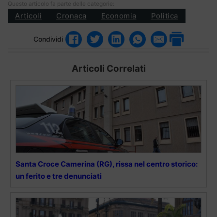
Questo articolo fa parte delle categorie:
Articoli
Cronaca
Economia
Politica
Condividi
Articoli Correlati
Santa Croce Camerina (RG), rissa nel centro storico:
un ferito e tre denunciati