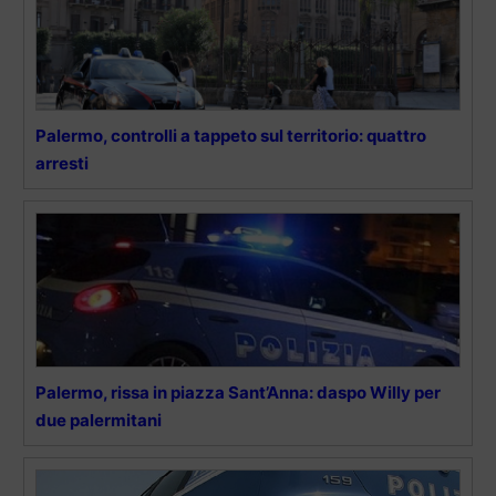
Palermo, controlli a tappeto sul territorio: quattro
arresti
Palermo, rissa in piazza Sant’Anna: daspo Willy per
due palermitani