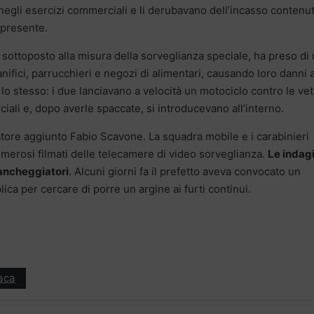
 negli esercizi commerciali e li derubavano dell’incasso contenu
 presente.
ià sottoposto alla misura della sorveglianza speciale, ha preso di
nifici, parrucchieri e negozi di alimentari, causando loro danni a
lo stesso: i due lanciavano a velocità un motociclo contro le vet
iali e, dopo averle spaccate, si introducevano all’interno.
atore aggiunto Fabio Scavone. La squadra mobile e i carabinieri
 numerosi filmati delle telecamere di video sorveglianza.
Le indagi
iancheggiatori
. Alcuni giorni fa il prefetto aveva convocato un
ica per cercare di porre un argine ai furti continui.
aca