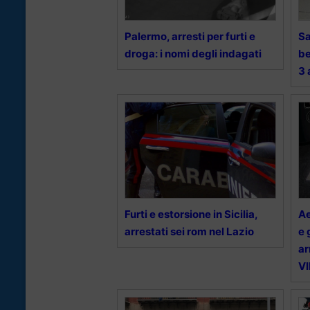
Palermo, arresti per furti e
Sa
droga: i nomi degli indagati
be
3 
Furti e estorsione in Sicilia,
Ae
arrestati sei rom nel Lazio
e 
ar
V