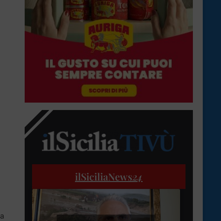
ilSiciliaNews
24
la