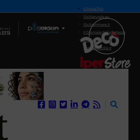
il SiciliaTivù
Siciliarurale.eu
Siciliammare.it
Il Network
Il Giornale della Bellezza
Siciliamedica.it
Sanitainsicilia.it