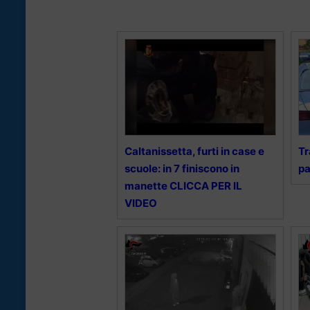
Caltanissetta, furti in case e
Tr
scuole: in 7 finiscono in
pa
manette CLICCA PER IL
VIDEO