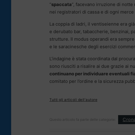
“
spaccata
“, facevano irruzione di notte
nei registratori di cassa e di ogni merce
La coppia di ladri, il ventiseienne era g
e derubato bar, tabaccherie, benzinai, pa
strutture. Il modus operandi era sempre 
e le saracinesche degli esercizi commerc
L’indagine è stata coordinata dal procur
sono riusciti a risalire ai due grazie ai
continuano per individuare eventuali f
comitato per l’ordine e la sicurezza pubbl
Tutti gli articoli dell'autore
Cron
Questo articolo fa parte delle categorie: