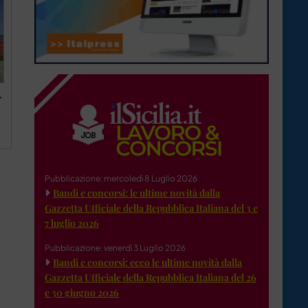
r
Pubblicazione: mercoledì 8 Luglio 2026
Bandi e concorsi: le ultime novità dalla
Gazzetta Ufficiale della Repubblica Italiana del 3 e
7 luglio 2026
Pubblicazione: venerdì 3 Luglio 2026
Bandi e concorsi: ecco le ultime novità dalla
Gazzetta Ufficiale della Repubblica Italiana del 26
e 30 giugno 2026