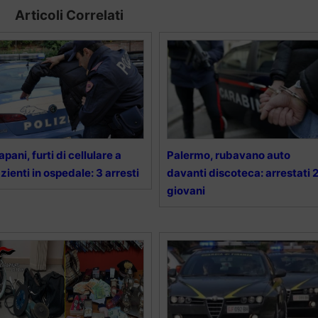
Articoli Correlati
apani, furti di cellulare a
Palermo, rubavano auto
zienti in ospedale: 3 arresti
davanti discoteca: arrestati 
giovani