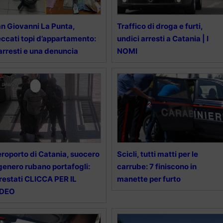
n Giovanni La Punta,
Traffico di droga e furti,
ccati topi d’appartamento:
undici arresti a Catania | I
arresti e una denuncia
NOMI
roporto di Catania, suocero
Scicli, tutti matti per le
genero rubano portafogli:
carrube: 7 finiscono in
restati CLICCA PER IL
manette per furto
IDEO