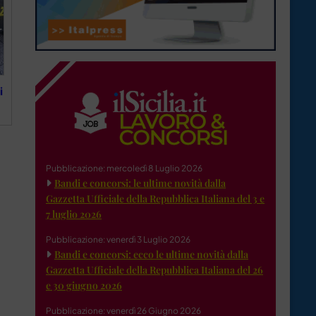
i
Pubblicazione: mercoledì 8 Luglio 2026
Bandi e concorsi: le ultime novità dalla
Gazzetta Ufficiale della Repubblica Italiana del 3 e
7 luglio 2026
Pubblicazione: venerdì 3 Luglio 2026
Bandi e concorsi: ecco le ultime novità dalla
Gazzetta Ufficiale della Repubblica Italiana del 26
e 30 giugno 2026
Pubblicazione: venerdì 26 Giugno 2026