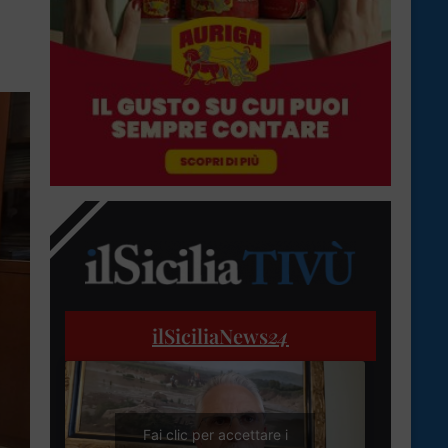
ilSiciliaNews
24
Fai clic per accettare i