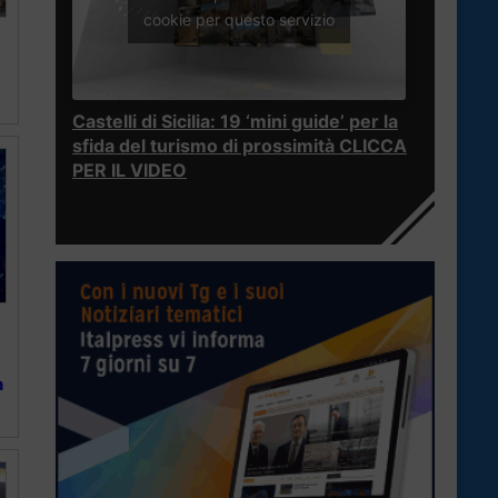
cookie per questo servizio
Castelli di Sicilia: 19 ‘mini guide’ per la
sfida del turismo di prossimità CLICCA
PER IL VIDEO
n