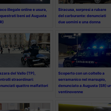
oco illegale online e usura,
Siracusa, sorpresi a rubare
questrati beni ad Augusta
del carburante: denunciati
R)
due uomini e una donna
zara del Vallo (TP),
Scoperto con un coltello a
ntrolli straordinari:
serramanico nel marsupio,
nunciati quattro malfattori
denunciato a Augusta (SR) u
ventinovenne