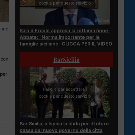
cookie per questo servizio
nno
Sala d’Ercole approva la rottamazione,
Abbate: “Norma importante per le
famiglie siciliane” CLICCA PER IL VIDEO
BarSicilia
i con
 per
Fai clic per accettare i
cookie per questo servizio
Bar Sicilia, a Ispica la sfida per il futuro
passa dal nuovo governo della città