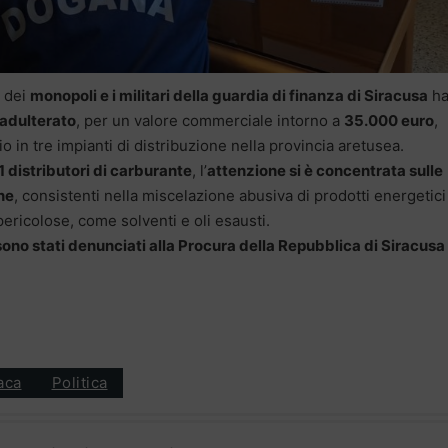
 dei
monopoli e i militari della guardia di finanza di Siracusa
ha
o adulterato
, per un valore commerciale intorno a
35.000 euro
,
n tre impianti di distribuzione nella provincia aretusea.
1 distributori di carburante
, l’
attenzione si è concentrata sulle
one
, consistenti nella miscelazione abusiva di prodotti energetic
ricolose, come solventi e oli esausti.
 sono stati denunciati alla Procura della Repubblica di Siracusa
aca
Politica