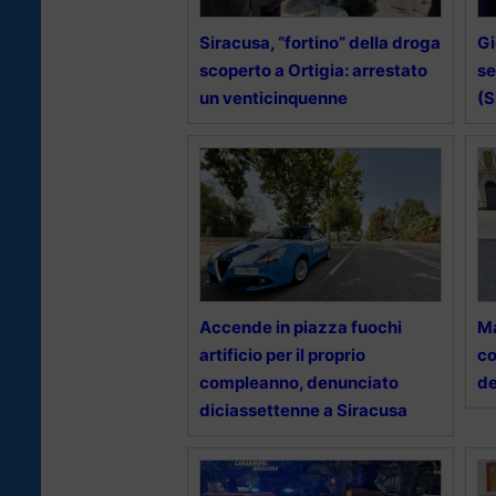
Siracusa, “fortino” della droga
Gi
scoperto a Ortigia: arrestato
se
un venticinquenne
(S
Accende in piazza fuochi
Ma
artificio per il proprio
co
compleanno, denunciato
de
diciassettenne a Siracusa