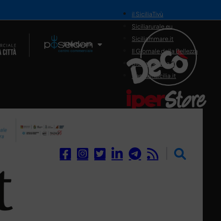
il SiciliaTivù
Siciliarurale.eu
Siciliammare.it
Il Network
Il Giornale della Bellezza
Siciliamedica.it
Sanitainsicilia.it