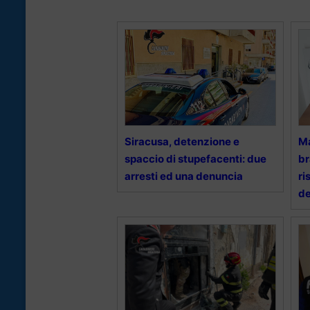
Siracusa, detenzione e
Ma
spaccio di stupefacenti: due
br
arresti ed una denuncia
ri
d