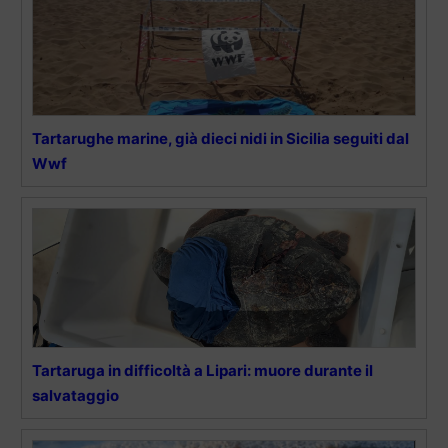
Tartarughe marine, già dieci nidi in Sicilia seguiti dal
Wwf
Tartaruga in difficoltà a Lipari: muore durante il
salvataggio