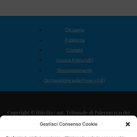
Chi siamo
Pubblicità
Contatti
Cookie Policy (UE)
Disconoscimento
Dichiarazione sulla Privacy (UE)
Copyright © ilSicilia | aut. Tribunale di Palermo n.11 del
29/09/2015
Gestisci Consenso Cookie
Editore: Mercurio Comunicazione Soc. Coop. A.R.L.