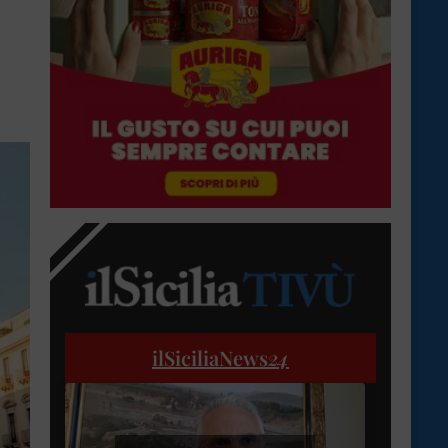
ilSiciliaNews
24