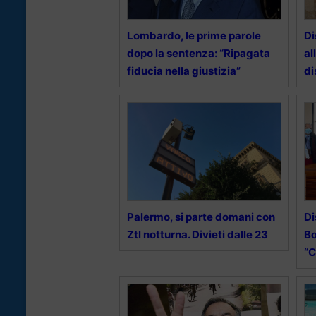
Lombardo, le prime parole
Di
dopo la sentenza: “Ripagata
al
fiducia nella giustizia”
di
Palermo, si parte domani con
Di
Ztl notturna. Divieti dalle 23
Bo
“C