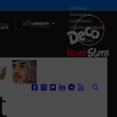
il SiciliaTivù
Siciliarurale.eu
Siciliammare.it
Il Network
Il Giornale della Bellezza
Siciliamedica.it
Sanitainsicilia.it