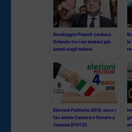
Sondaggio Piepoli: Leoluca
Bu
Orlando tra i sei sindaci più
la
amati dagli italiani
re
Elezioni Politiche 2018, ecco i
In
fac simile Camera e Senato a
gi
Catania [FOTO]
an