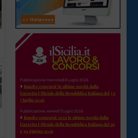
Pubblicazione: mercoledì 8 Luglio 2026
Bandi e concorsi: le ultime novità dalla
Gazzetta Ufficiale della Repubblica Italiana del 3 e
7 luglio 2026
Pubblicazione: venerdì 3 Luglio 2026
Bandi e concorsi: ecco le ultime novità dalla
Gazzetta Ufficiale della Repubblica Italiana del 26
e 30 giugno 2026