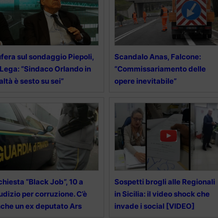
fera sul sondaggio Piepoli,
Scandalo Anas, Falcone:
 Lega: “Sindaco Orlando in
“Commissariamento delle
altà è sesto su sei”
opere inevitabile”
chiesta “Black Job”, 10 a
Sospetti brogli alle Regionali
udizio per corruzione. C’è
in Sicilia: il video shock che
che un ex deputato Ars
invade i social [VIDEO]