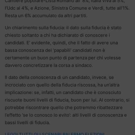
Cantiere popolare-Lista Romano all’ 8%, Italia Viva al 5%,
l’Udc al 4%, e Azione, Sinistra Comune e Verdi, tutte all’1%.
Resta un 6% accumulato da altri partiti.
Un chiarimento sulla fiducia: il dato sulla fiducia è stato
chiesto soltanto a chi ha dichiarato di conoscere i
candidati. E’ evidente, quindi, che il fatto di avere una
bassa conoscenza dei ‘papabili’ candidati non è
certamente un buon punto di partenza per chi volesse
davvero concretizzare la corsa a sindaco.
Il dato della conoscenza di un candidato, invece, se
incrociato con quello della fiducia riscossa, ha un’altra
implicazione: se, infatti, un candidato che è conosciuto
riscuote buoni livelli di fiducia, buon per lui. Al contrario, si
potrebbe riscontrare quello che potremmo ribattezzare
l’effetto ‘se lo conosco lo evito’: alti livelli di conoscenza e
bassi livelli di fiducia.
LEGGI TUTTI GLI SCENARI PALERMO ELEZIONI