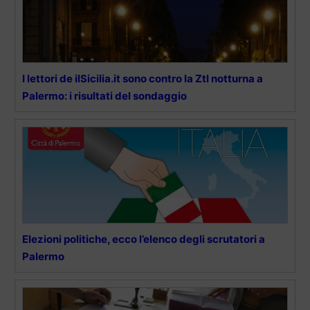
I lettori de ilSicilia.it sono contro la Ztl notturna a
Palermo: i risultati del sondaggio
Elezioni politiche, ecco l’elenco degli scrutatori a
Palermo