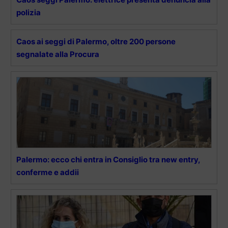
polizia
Caos ai seggi di Palermo, oltre 200 persone
segnalate alla Procura
Palermo: ecco chi entra in Consiglio tra new entry,
conferme e addii