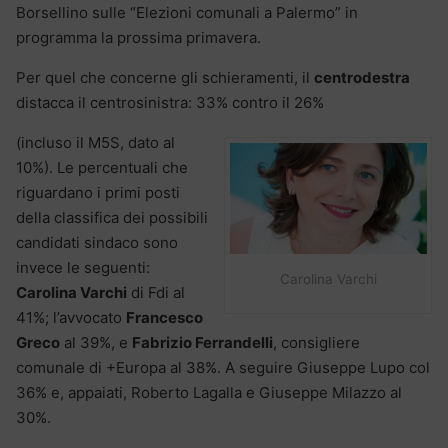
Borsellino sulle “Elezioni comunali a Palermo” in
programma la prossima primavera.
Per quel che concerne gli schieramenti, il
centrodestra
distacca il centrosinistra: 33% contro il 26%
(incluso il M5S, dato al
10%). Le percentuali che
riguardano i primi posti
della classifica dei possibili
candidati sindaco sono
invece le seguenti:
Carolina Varchi
Carolina Varchi
di Fdi al
41%; l’avvocato
Francesco
Greco
al 39%, e
Fabrizio Ferrandelli
, consigliere
comunale di +Europa al 38%. A seguire Giuseppe Lupo col
36% e, appaiati, Roberto Lagalla e Giuseppe Milazzo al
30%.