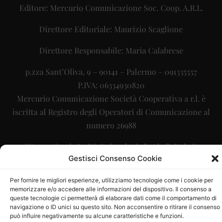
Editore: Mercurio Comunicazione Soc. Coop. A.R.L.
Direttore Editoriale: Maurizio Scaglione
Direttore Responsabile: Maria Calabrese
p.zza Sant’Oliva, 9 – 90141 – Palermo – 091335557
P.IVA: 06334930820
Mercurio Comunicazione Società Cooperativa a r.l. è
iscritta al Registro degli Operatori di Comunicazione al
numero 26988
Sito gestito da
La Digitale srl
–
info@ladigitale.it
Gestisci Consenso Cookie
Per fornire le migliori esperienze, utilizziamo tecnologie come i cookie per
memorizzare e/o accedere alle informazioni del dispositivo. Il consenso a
queste tecnologie ci permetterà di elaborare dati come il comportamento di
navigazione o ID unici su questo sito. Non acconsentire o ritirare il consenso
può influire negativamente su alcune caratteristiche e funzioni.