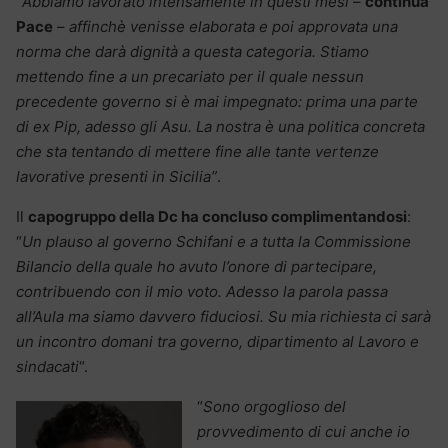
“
Abbiamo lavorato intensamente in questi mesi
–
continua
Pace
–
affinchè venisse elaborata e poi approvata una
norma che darà dignità a questa categoria. Stiamo
mettendo fine a un precariato per il quale nessun
precedente governo si è mai impegnato: prima una parte
di ex Pip, adesso gli Asu. La nostra è una politica concreta
che sta tentando di mettere fine alle tante vertenze
lavorative presenti in Sicilia”
.
Il
capogruppo della Dc ha concluso complimentandosi
:
“
Un plauso al governo Schifani e a tutta la Commissione
Bilancio della quale ho avuto l’onore di partecipare,
contribuendo con il mio voto. Adesso la parola passa
all’Aula ma siamo davvero fiduciosi. Su mia richiesta ci sarà
un incontro domani tra governo, dipartimento al Lavoro e
sindacati
“.
“
Sono orgoglioso del
provvedimento di cui anche io