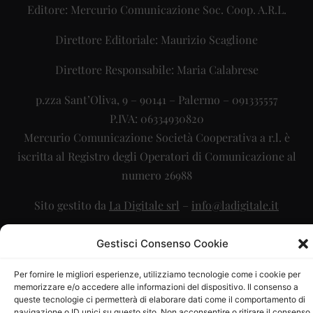
Editore: Mercurio Comunicazione Soc. Coop. A.R.L.
Direttore Editoriale: Maurizio Scaglione
Direttore Responsabile: Maria Calabrese
p.zza Sant’Oliva, 9 – 90141 – Palermo – 091335557
P.IVA: 06334930820
Mercurio Comunicazione Società Cooperativa a r.l. è
iscritta al Registro degli Operatori di Comunicazione al
numero 26988
Sito gestito da
La Digitale srl
–
info@ladigitale.it
Gestisci Consenso Cookie
Per fornire le migliori esperienze, utilizziamo tecnologie come i cookie per
memorizzare e/o accedere alle informazioni del dispositivo. Il consenso a
queste tecnologie ci permetterà di elaborare dati come il comportamento di
navigazione o ID unici su questo sito. Non acconsentire o ritirare il consenso