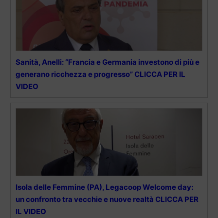
Sanità, Anelli: “Francia e Germania investono di più e
generano ricchezza e progresso” CLICCA PER IL
VIDEO
Isola delle Femmine (PA), Legacoop Welcome day:
un confronto tra vecchie e nuove realtà CLICCA PER
IL VIDEO