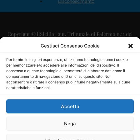
Disconoscimento
Copyright © ilSicilia | aut. Tribunale di Palermo n.11 del
29/09/2015
Gestisci Consenso Cookie
Editore: Mercurio Comunicazione Soc. Coop. A.R.L.
Per fornire le migliori esperienze, utilizziamo tecnologie come i cookie
per memorizzare e/o accedere alle informazioni del dispositivo. Il
Direttore Editoriale: Maurizio Scaglione
consenso a queste tecnologie ci permetterà di elaborare dati come il
comportamento di navigazione o ID unici su questo sito. Non
Direttore Responsabile: Maria Calabrese
acconsentire o ritirare il consenso può influire negativamente su alcune
caratteristiche e funzioni.
p.zza Sant’Oliva, 9 – 90141 – Palermo – 091335557
P.IVA: 06334930820
Accetta
Mercurio Comunicazione Società Cooperativa a r.l. è
iscritta al Registro degli Operatori di Comunicazione al
Nega
numero 26988