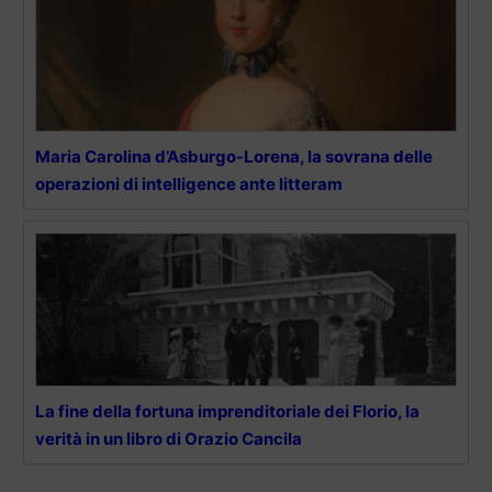
Maria Carolina d’Asburgo-Lorena, la sovrana delle
operazioni di intelligence ante litteram
La fine della fortuna imprenditoriale dei Florio, la
verità in un libro di Orazio Cancila