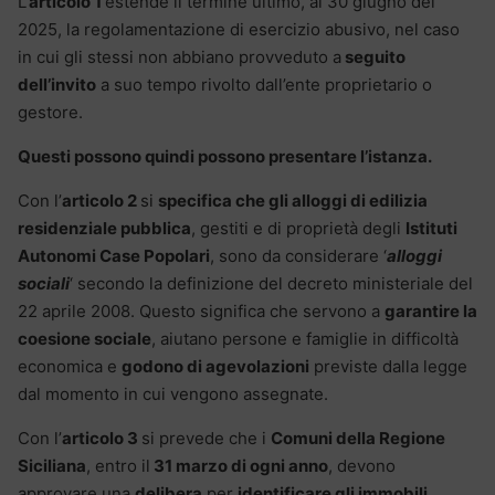
L’
articolo 1
estende il termine ultimo, al 30 giugno del
2025, la regolamentazione di esercizio abusivo, nel caso
in cui gli stessi non abbiano provveduto a
seguito
dell’invito
a suo tempo rivolto dall’ente proprietario o
gestore.
Questi possono quindi possono presentare l’istanza.
Con l’
articolo 2
si
specifica che gli alloggi di edilizia
residenziale pubblica
, gestiti e di proprietà degli
Istituti
Autonomi Case Popolari
, sono da considerare ‘
alloggi
sociali
‘ secondo la definizione del decreto ministeriale del
22 aprile 2008. Questo significa che servono a
garantire la
coesione sociale
, aiutano persone e famiglie in difficoltà
economica e
godono di agevolazioni
previste dalla legge
dal momento in cui vengono assegnate.
Con l’
articolo 3
si prevede che i
Comuni della Regione
Siciliana
, entro il
31 marzo di ogni anno
, devono
approvare una
delibera
per
identificare gli immobili