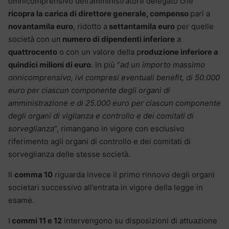
omnicomprensivo dell’amministratore delegato che
ricopra la carica di direttore generale, compenso
pari a
novantamila euro
, ridotto a
settantamila euro
per quelle
società con un
numero di dipendenti inferiore
a
quattrocento
o con un valore della p
roduzione inferiore a
quindici milioni di euro
. In più “
ad un importo massimo
onnicomprensivo, ivi compresi eventuali benefit, di 50.000
euro per ciascun componente degli organi di
amministrazione e di 25.000 euro per ciascun componente
degli organi di vigilanza e controllo e dei comitati di
sorveglianza
”, rimangano in vigore con esclusivo
riferimento agli organi di controllo e dei comitati di
sorveglianza delle stesse società.
Il
comma 10
riguarda invece il primo rinnovo degli organi
societari successivo all’entrata in vigore della legge in
esame.
I
commi 11 e 12
intervengono su disposizioni di attuazione