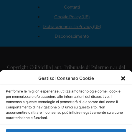
Contatti
Cookie Policy (UE)
Dichiarazione sulla Privacy (UE)
Disconoscimento
Copyright © ilSicilia | aut. Tribunale di Palermo n.11 del
29/09/2015
Gestisci Consenso Cookie
Editore: Mercurio Comunicazione Soc. Coop. A.R.L.
Per fornire le migliori esperienze, utilizziamo tecnologie come i cookie
per memorizzare e/o accedere alle informazioni del dispositivo. Il
Direttore Editoriale: Maurizio Scaglione
consenso a queste tecnologie ci permetterà di elaborare dati come il
comportamento di navigazione o ID unici su questo sito. Non
Direttore Responsabile: Maria Calabrese
acconsentire o ritirare il consenso può influire negativamente su alcune
caratteristiche e funzioni.
p.zza Sant’Oliva, 9 – 90141 – Palermo – 091335557