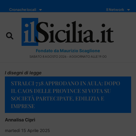
Cronache locali
Il Network
Fondato da Maurizio Scaglione
SABATO 8 AGOSTO 2026 - AGGIORNATO ALLE 19:00
I disegni di legge
STRALCI 738 APPRODANO IN AULA: DOPO
IL CAOS DELLE PROVINCE SI VOTA SU
SOCIETÀ PARTECIPATE, EDILIZIA E
IMPRESE
Annalisa Ciprì
martedì 15 Aprile 2025