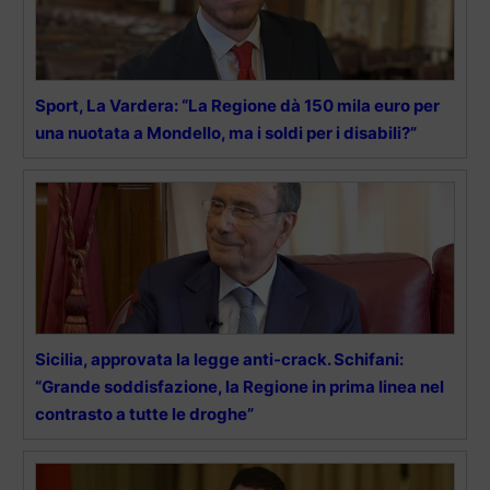
Sport, La Vardera: “La Regione dà 150 mila euro per
una nuotata a Mondello, ma i soldi per i disabili?”
Sicilia, approvata la legge anti-crack. Schifani:
“Grande soddisfazione, la Regione in prima linea nel
contrasto a tutte le droghe”