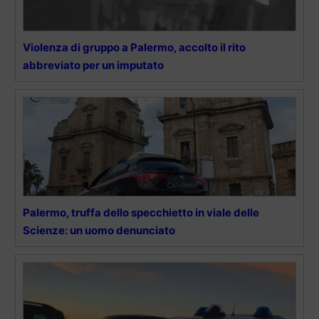
Violenza di gruppo a Palermo, accolto il rito
abbreviato per un imputato
Palermo, truffa dello specchietto in viale delle
Scienze: un uomo denunciato