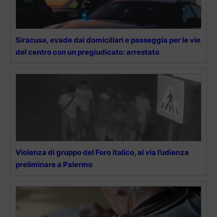
Siracusa, evade dai domiciliari e passeggia per le vie
del centro con un pregiudicato: arrestato
Violenza di gruppo del Foro italico, al via l’udienza
preliminare a Palermo