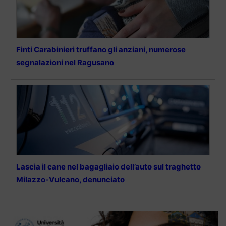
Finti Carabinieri truffano gli anziani, numerose
segnalazioni nel Ragusano
Lascia il cane nel bagagliaio dell’auto sul traghetto
Milazzo-Vulcano, denunciato