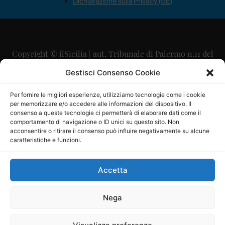
Dichiarazione sulla Privacy (UE)
Copyright © ilSicilia | aut. Tribunale di Palermo n.11 del
29/09/2015
Gestisci Consenso Cookie
Editore: Mercurio Comunicazione Soc. Coop. A.R.L.
Per fornire le migliori esperienze, utilizziamo tecnologie come i cookie
per memorizzare e/o accedere alle informazioni del dispositivo. Il
Direttore Editoriale: Maurizio Scaglione
consenso a queste tecnologie ci permetterà di elaborare dati come il
comportamento di navigazione o ID unici su questo sito. Non
Direttore Responsabile: Maria Calabrese
acconsentire o ritirare il consenso può influire negativamente su alcune
caratteristiche e funzioni.
p.zza Sant’Oliva, 9 – 90141 – Palermo – 091335557
P.IVA: 06334930820
Accetta
Mercurio Comunicazione Società Cooperativa a r.l. è
iscritta al Registro degli Operatori di Comunicazione al
Nega
numero 26988